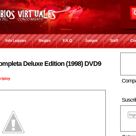
Info Legales
Reglas
F.A.Q.
Juegos
Staff
Co
ompleta Deluxe Edition (1998) DVD9
riptoy
Compa
Suscri