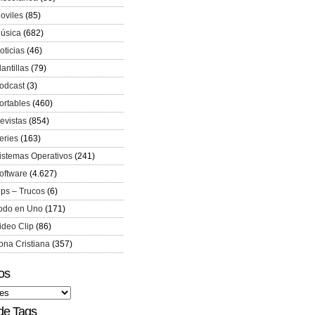
oviles
(85)
úsica
(682)
oticias
(46)
lantillas
(79)
odcast
(3)
ortables
(460)
evistas
(854)
eries
(163)
istemas Operativos
(241)
oftware
(4.627)
ips – Trucos
(6)
odo en Uno
(171)
ideo Clip
(86)
ona Cristiana
(357)
os
de Tags