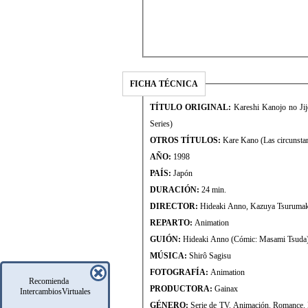
FICHA TÉCNICA
TÍTULO ORIGINAL:
Kareshi Kanojo no Jij
Series)
OTROS TÍTULOS:
Kare Kano (Las circunstanc
AÑO:
1998
PAÍS:
Japón
DURACIÓN:
24 min.
DIRECTOR:
Hideaki Anno, Kazuya Tsurumaki
REPARTO:
Animation
GUIÓN:
Hideaki Anno (Cómic: Masami Tsuda
MÚSICA:
Shirô Sagisu
FOTOGRAFÍA:
Animation
Recomienda
PRODUCTORA:
Gainax
IntercambiosVirtuales
GÉNERO:
Serie de TV. Animación. Romance.