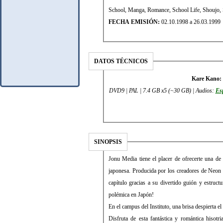
School, Manga, Romance, School Life, Shoujo, 
FECHA EMISIÓN:
02.10.1998 a 26.03.1999
DATOS TÉCNICOS
Kare Kano: 
DVD9 | PAL | 7.4 GB x5 (~30 GB) | Audios:
Es
SINOPSIS
Jonu Media tiene el placer de ofrecerte una de
japonesa. Producida por los creadores de Neon
capítulo gracias a su divertido guión y estruct
polémica en Japón!
En el campus del Instituto, una brisa despierta 
Disfruta de esta fantástica y romántica hisot