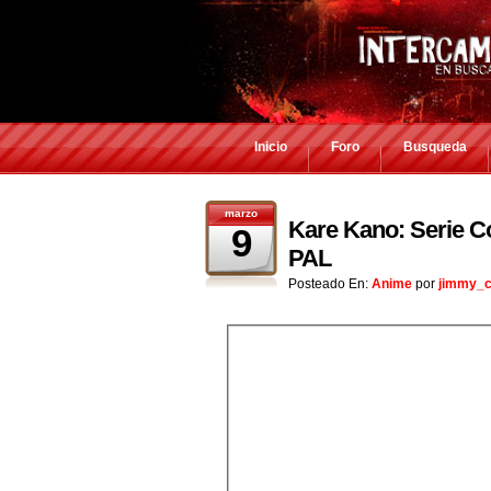
Inicio
Foro
Busqueda
marzo
Kare Kano: Serie C
9
PAL
Posteado En:
Anime
por
jimmy_c