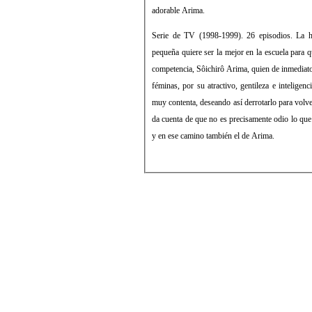
adorable Arima.
Serie de TV (1998-1999). 26 episodios. La h
pequeña quiere ser la mejor en la escuela para q
competencia, Sôichirô Arima, quien de inmediato 
féminas, por su atractivo, gentileza e intelige
muy contenta, deseando así derrotarlo para volv
da cuenta de que no es precisamente odio lo que
y en ese camino también el de Arima.