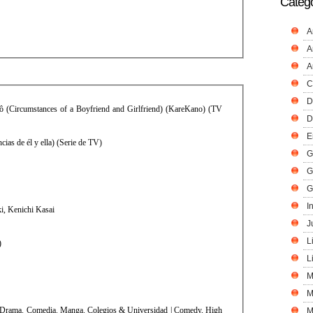
Catego
A
A
A
C
D
ô (Circumstances of a Boyfriend and Girlfriend) (KareKano) (TV
D
E
ias de él y ella) (Serie de TV)
G
G
G
I
, Kenichi Kasai
J
L
)
L
M
M
 Drama. Comedia. Manga. Colegios & Universidad | Comedy, High
M