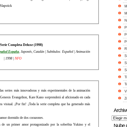
Slapstick
M
M
N
P
P
P
Serie Completa Deluxe (1998)
R
pañol España
, Japonés, Catalán | Subtítulos: Español | Animación
S
| 1998 |
NFO
S
S
T
T
 las series más innovadoras y más experimentales de la animación
V
 Genesis Evangelion, Kare Kano sorprenderá al aficionado en cada
Z
ura visiual. ¡Por fin! ¡Toda la serie completa que ha generado más
Archiv
el amor dormido de dos corazones.
ria de un primer amor protagonizado por la soberbia Yukino y el
Nube 