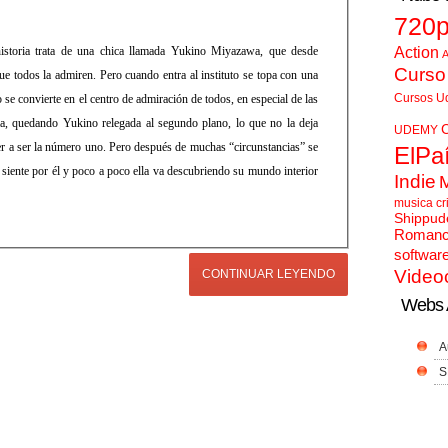
720
Action
istoria trata de una chica llamada Yukino Miyazawa, que desde
A
Curso
ue todos la admiren. Pero cuando entra al instituto se topa con una
Cursos U
se convierte en el centro de admiración de todos, en especial de las
ncia, quedando Yukino relegada al segundo plano, lo que no la deja
UDEMY
er a ser la número uno. Pero después de muchas “circunstancias” se
ElPa
 siente por él y poco a poco ella va descubriendo su mundo interior
Indie
musica cr
Shippud
Roman
softwar
Video
CONTINUAR LEYENDO
Webs 
A
S