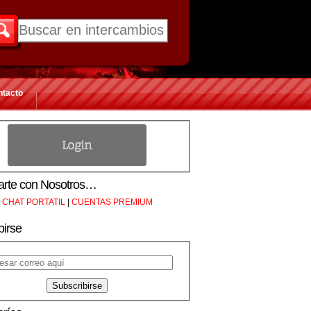
ntacto
rte con Nosotros…
CHAT PORTATIL
|
CUENTAS PREMIUM
birse