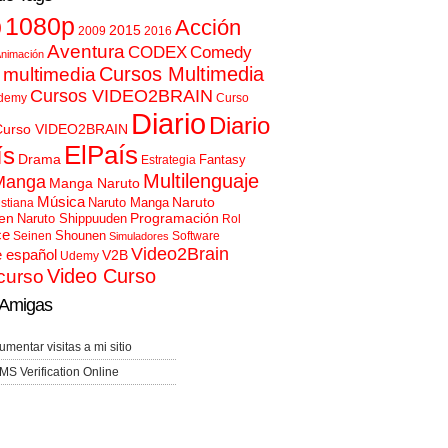
p
1080p
Acción
2015
2009
2016
Aventura
CODEX
Comedy
nimación
Cursos Multimedia
 multimedia
Cursos VIDEO2BRAIN
demy
Curso
Diario
Diario
Curso VIDEO2BRAIN
ElPaís
ís
Drama
Fantasy
Estrategia
Multilenguaje
Manga
Manga Naruto
Música
Naruto
Naruto Manga
istiana
en
Programación
Naruto Shippuuden
Rol
ce
Shounen
Seinen
Software
Simuladores
Video2Brain
e español
V2B
Udemy
Video Curso
curso
Amigas
umentar visitas a mi sitio
MS Verification Online