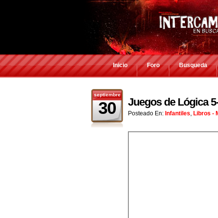
Inicio
Foro
Busqueda
septiembre
Juegos de Lógica 5-
30
Posteado En:
Infantiles
,
Libros -