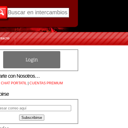
ntacto
rte con Nosotros…
CHAT PORTATIL
|
CUENTAS PREMIUM
birse