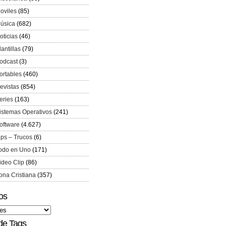
oviles
(85)
úsica
(682)
oticias
(46)
lantillas
(79)
odcast
(3)
ortables
(460)
evistas
(854)
eries
(163)
istemas Operativos
(241)
oftware
(4.627)
ips – Trucos
(6)
odo en Uno
(171)
ideo Clip
(86)
ona Cristiana
(357)
os
de Tags