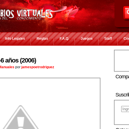
Info Legales
Reglas
F.A.Q.
Juegos
Staff
Co
6 años (2006)
 Manuales
por
jamespoetrodriguez
Compa
Suscri