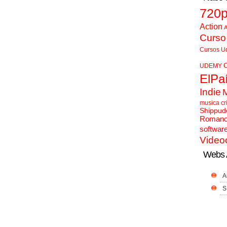
720
Action
A
Curso
Cursos U
UDEMY
ElPa
Indie
musica cr
Shippud
Roman
softwar
Video
Webs 
A
S