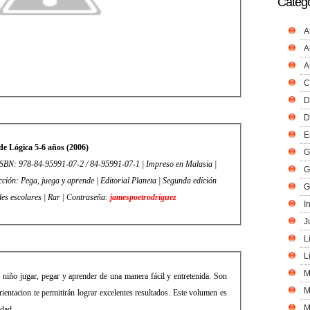
Catego
A
A
A
C
D
D
E
de Lógica 5-6 años (2006)
G
ISBN: 978-84-95991-07-2 / 84-95991-07-1 | Impreso en Malasia |
G
ión: Pega, juega y aprende | Editorial Planeta | Segunda edición
G
ades escolares | Rar | Contraseña:
jamespoetrodriguez
I
J
L
L
M
u niño jugar, pegar y aprender de una manera fácil y entretenida. Son
M
ientacion te permitirán lograr excelentes resultados. Este volumen es
M
edad.