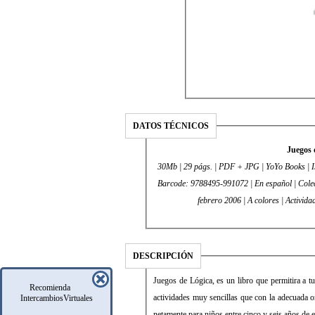
DATOS TÉCNICOS
Juegos 
30Mb | 29 págs. | PDF + JPG | YoYo Books | 
Barcode: 9788495-991072 | En español | Colecc
febrero 2006 | A colores | Activid
DESCRIPCIÓN
Juegos de Lógica, es un libro que permitira a t
Recomienda
actividades muy sencillas que con la adecuada or
IntercambiosVirtuales
netamente para niños entre cinco y seis años de 