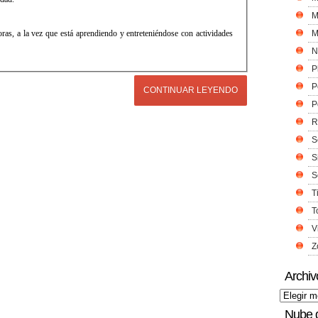
M
oras, a la vez que está aprendiendo y entreteniéndose con actividades
M
N
P
P
CONTINUAR LEYENDO
P
R
S
S
S
T
T
V
Z
Archiv
Nube 