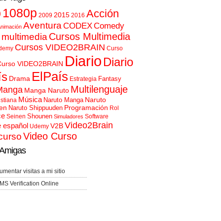
p
1080p
Acción
2015
2009
2016
Aventura
CODEX
Comedy
nimación
Cursos Multimedia
 multimedia
Cursos VIDEO2BRAIN
demy
Curso
Diario
Diario
Curso VIDEO2BRAIN
ElPaís
ís
Drama
Fantasy
Estrategia
Multilenguaje
Manga
Manga Naruto
Música
Naruto
Naruto Manga
istiana
en
Programación
Naruto Shippuuden
Rol
ce
Shounen
Seinen
Software
Simuladores
Video2Brain
e español
V2B
Udemy
Video Curso
curso
Amigas
umentar visitas a mi sitio
MS Verification Online