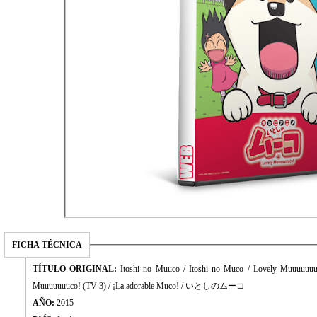
FICHA TÉCNICA
TÍTULO ORIGINAL:
Itoshi no Muuco / Itoshi no Muco / Lovely Muuuuuuu
Muuuuuuuco! (TV 3) / ¡La adorable Muco! / いとしのムーコ
AÑO:
2015