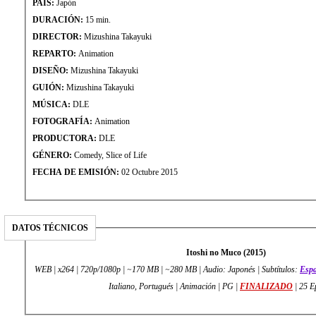
PAÍS:
Japón
DURACIÓN:
15 min.
DIRECTOR:
Mizushina Takayuki
REPARTO:
Animation
DISEÑO:
Mizushina Takayuki
GUIÓN:
Mizushina Takayuki
MÚSICA:
DLE
FOTOGRAFÍA:
Animation
PRODUCTORA:
DLE
GÉNERO:
Comedy, Slice of Life
FECHA DE EMISIÓN:
02 Octubre 2015
DATOS TÉCNICOS
Itoshi no Muco (2015)
WEB | x264 | 720p/1080p | ~170 MB | ~280 MB | Audio: Japonés | Subtítulos:
Esp
Italiano, Portugués | Animación | PG |
FINALIZADO
| 25 E