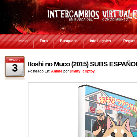
Inicio
Foro
Busqueda
Info Legales
Reglas
octubre
Itoshi no Muco (2015) SUBS ESPAÑO
3
Posteado En:
Anime
por
jimmy_criptoy