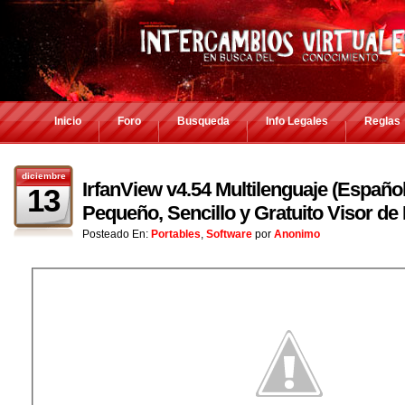
Inicio
Foro
Busqueda
Info Legales
Reglas
diciembre
IrfanView v4.54 Multilenguaje (Español
13
Pequeño, Sencillo y Gratuito Visor d
Posteado En:
Portables
,
Software
por
Anonimo