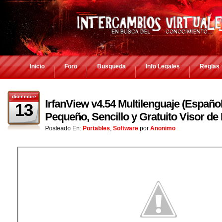
Inicio
Foro
Busqueda
Info Legales
Reglas
diciembre
IrfanView v4.54 Multilenguaje (Español
13
Pequeño, Sencillo y Gratuito Visor d
Posteado En:
Portables
,
Software
por
Anonimo