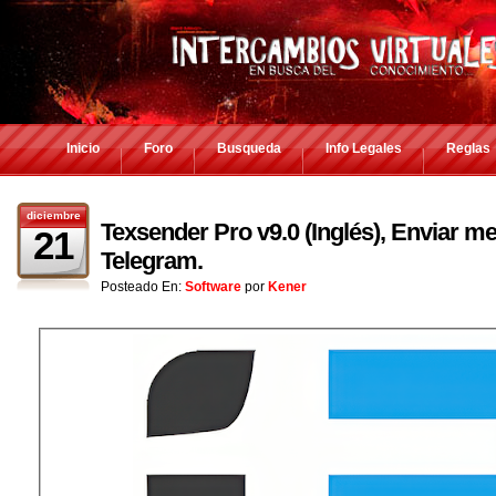
Inicio
Foro
Busqueda
Info Legales
Reglas
diciembre
Texsender Pro v9.0 (Inglés), Enviar 
21
Telegram.
Posteado En:
Software
por
Kener