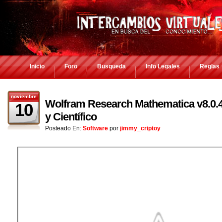
Inicio
Foro
Busqueda
Info Legales
Reglas
noviembre
Wolfram Research Mathematica v8.0.4
10
y Científico
Posteado En:
Software
por
jimmy_criptoy