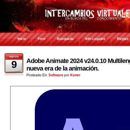
Inicio
Foro
Busqueda
Info Legales
Reglas
agosto
Adobe Animate 2024 v24.0.10 Multilen
9
nueva era de la animación.
Posteado En:
Software
por
Kener