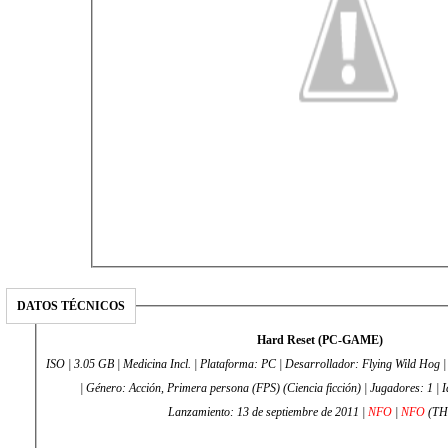
DATOS TÉCNICOS
Hard Reset (PC-GAME)
ISO | 3.05 GB | Medicina Incl. | Plataforma: PC | Desarrollador: Flying Wild Hog | Distribuidor: Flying Wild Hog
| Género: Acción, Primera persona (FPS) (Ciencia ficción) | Jugadores: 1 | Idioma: Inglés, Alemán |
Lanzamiento: 13 de septiembre de 2011 |
NFO
|
NFO
(TH