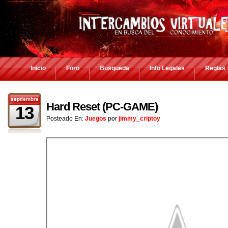
Inicio
Foro
Busqueda
Info Legales
Reglas
septiembre
Hard Reset (PC-GAME)
13
Posteado En:
Juegos
por
jimmy_criptoy