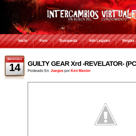
Inicio
Foro
Busqueda
Info Legales
Reglas
diciembre
GUILTY GEAR Xrd -REVELATOR- (P
14
Posteado En:
Juegos
por
Ken Master