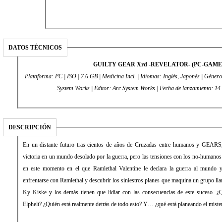
DATOS TÉCNICOS
GUILTY GEAR Xrd -REVELATOR- (PC-GAME
Plataforma: PC | ISO | 7.6 GB | Medicina Incl. | Idiomas: Inglés, Japonés | Géner
System Works | Editor: Arc System Works | Fecha de lanzamiento: 
DESCRIPCIÓN
En un distante futuro tras cientos de años de Cruzadas entre humanos y GEARS,
victoria en un mundo desolado por la guerra, pero las tensiones con los no-humanos
en este momento en el que Ramlethal Valentine le declara la guerra al mundo y
enfrentarse con Ramlethal y descubrir los siniestros planes que maquina un grupo l
Ky Kiske y los demás tienen que lidiar con las consecuencias de este suceso. ¿
Elphelt? ¿Quién está realmente detrás de todo esto? Y… ¿qué está planeando el mist