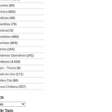
oviles
(85)
úsica
(682)
oticias
(46)
lantillas
(79)
odcast
(3)
ortables
(460)
evistas
(854)
eries
(163)
istemas Operativos
(241)
oftware
(4.629)
ips – Trucos
(6)
odo en Uno
(171)
ideo Clip
(86)
ona Cristiana
(357)
os
de Tags