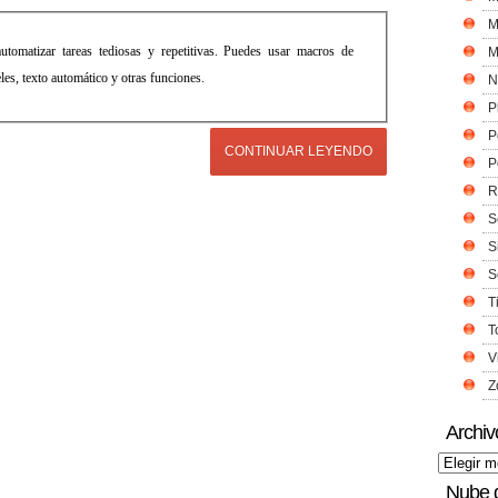
M
utomatizar tareas tediosas y repetitivas. Puedes usar macros de
M
peles, texto automático y otras funciones.
N
P
P
CONTINUAR LEYENDO
P
R
S
S
S
T
T
V
Z
Archiv
Nube 