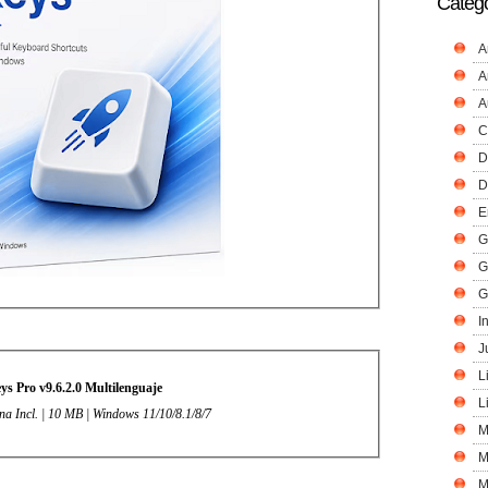
Catego
A
A
A
C
D
D
E
G
G
G
I
J
L
s Pro v9.6.2.0 Multilenguaje
L
ina Incl. | 10 MB | Windows 11/10/8.1/8/7
M
M
M