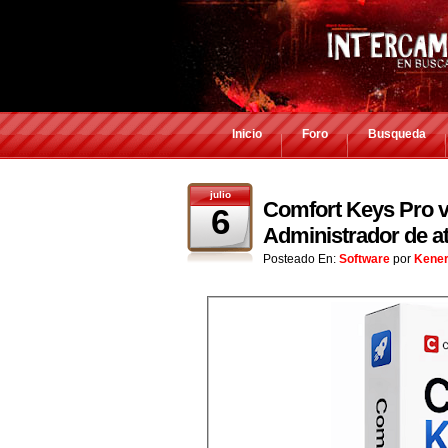
Inicio
Foro
Busqueda
julio
Comfort Keys Pro v9
6
Administrador de at
Posteado En:
Software
por
Kene