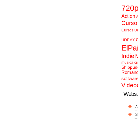
720
Action
A
Curso
Cursos U
UDEMY
ElPa
Indie
musica cr
Shippud
Roman
softwar
Video
Webs 
A
S