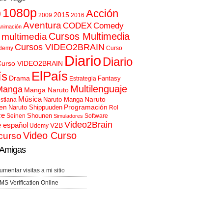
p
1080p
Acción
2015
2009
2016
Aventura
CODEX
Comedy
nimación
Cursos Multimedia
 multimedia
Cursos VIDEO2BRAIN
demy
Curso
Diario
Diario
Curso VIDEO2BRAIN
ElPaís
ís
Drama
Fantasy
Estrategia
Multilenguaje
Manga
Manga Naruto
Música
Naruto
Naruto Manga
istiana
en
Programación
Naruto Shippuuden
Rol
ce
Shounen
Seinen
Software
Simuladores
Video2Brain
e español
V2B
Udemy
Video Curso
curso
Amigas
umentar visitas a mi sitio
MS Verification Online