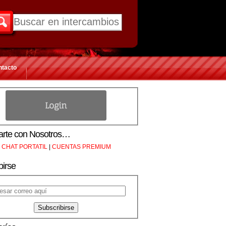
ntacto
rte con Nosotros…
CHAT PORTATIL
|
CUENTAS PREMIUM
birse