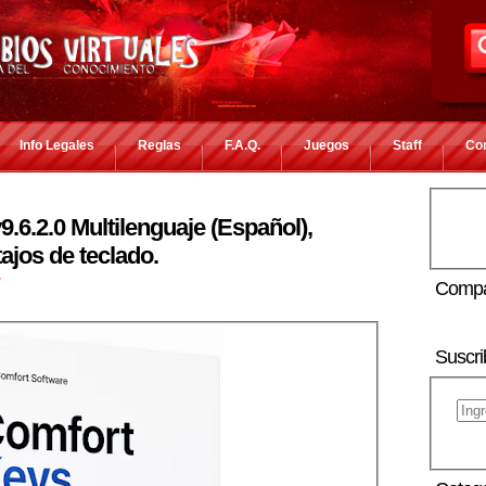
Info Legales
Reglas
F.A.Q.
Juegos
Staff
Co
.6.2.0 Multilenguaje (Español),
ajos de teclado.
r
Compa
Suscri