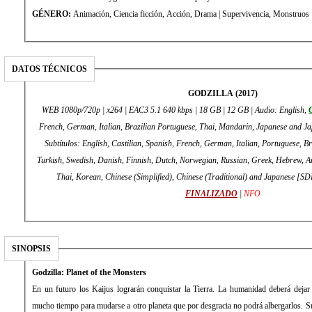
GÉNERO:
Animación, Ciencia ficción, Acción, Drama | Supervivencia, Monstruos
DATOS TÉCNICOS
GODZILLA (2017)
WEB 1080p/720p | x264 | EAC3 5.1 640 kbps | 18 GB | 12 GB | Audio: English,
C
French, German, Italian, Brazilian Portuguese, Thai, Mandarin, Japanese and Ja
Subtítulos: English, Castilian, Spanish, French, German, Italian, Portuguese, Br
Turkish, Swedish, Danish, Finnish, Dutch, Norwegian, Russian, Greek, Hebrew, A
Thai, Korean, Chinese (Simplified), Chinese (Traditional) and Japanese [SD
FINALIZADO
|
NFO
SINOPSIS
Godzilla: Planet of the Monsters
En un futuro los Kaijus lograrán conquistar la Tierra. La humanidad deberá dejar
mucho tiempo para mudarse a otro planeta que por desgracia no podrá albergarlos. S