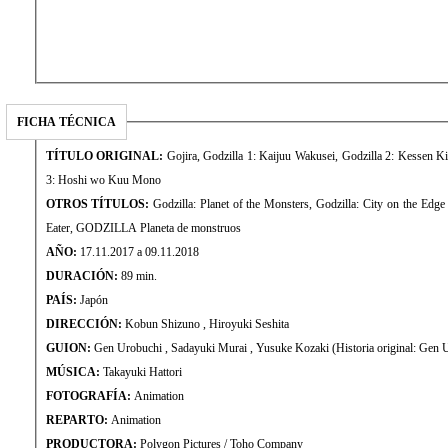
FICHA TÉCNICA
TÍTULO ORIGINAL:
Gojira, Godzilla 1: Kaijuu Wakusei, Godzilla 2: Kessen K
3: Hoshi wo Kuu Mono
OTROS TÍTULOS:
Godzilla: Planet of the Monsters, Godzilla: City on the Edge 
Eater, GODZILLA Planeta de monstruos
AÑO:
17.11.2017 a 09.11.2018
DURACIÓN:
89 min.
PAÍS:
Japón
DIRECCIÓN:
Kobun Shizuno , Hiroyuki Seshita
GUION:
Gen Urobuchi , Sadayuki Murai , Yusuke Kozaki (Historia original
MÚSICA:
Takayuki Hattori
FOTOGRAFÍA:
Animation
REPARTO:
Animation
PRODUCTORA:
Polygon Pictures / Toho Company