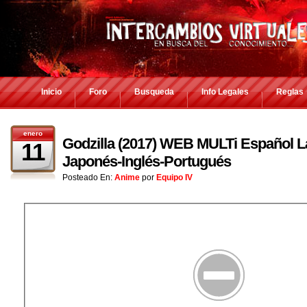
Inicio
Foro
Busqueda
Info Legales
Reglas
enero
Godzilla (2017) WEB MULTi Español La
11
Japonés-Inglés-Portugués
Posteado En:
Anime
por
Equipo IV