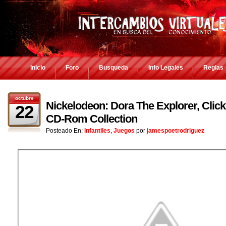
Inicio
Foro
Busqueda
Info Legales
Reglas
octubre
Nickelodeon: Dora The Explorer, Click
22
CD-Rom Collection
Posteado En:
Infantiles
,
Juegos
por
jamespoetrodriguez