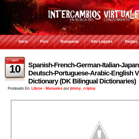
Inicio
Foro
Busqueda
Info Legales
Reglas
abril
Spanish-French-German-Italian-Japan
10
Deutsch-Portuguese-Arabic-English Vi
Dictionary (DK Bilingual Dictionaries)
Posteado En:
Libros - Manuales
por
jimmy_criptoy