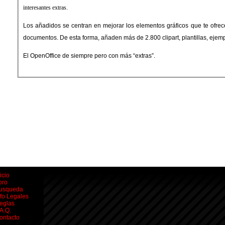
interesantes extras.
Los añadidos se centran en mejorar los elementos gráficos que te ofrece 
documentos. De esta forma, añaden más de 2.800 clipart, plantillas, ejem
El OpenOffice de siempre pero con más “extras”.
icio
oro
usqueda
nfo Legales
eglas
.A.Q.
ontacto