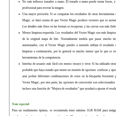
No más tediosos trazados a mano. El trazado a mano puede tomar horas, y 
profesional para recrear la imagen.
Una mayor precisión. Si se comparan los resultados de otras herramientas d
Magic, se dará cuenta de que Vector Magic produce vectores que se aseme
Los detalles más finos en las formas se recuperan, y las curvas son más fieles
Menos limpieza requerida. Los resultados del Vector Magic son más limpios, 
de la original mapa de bits. Normalmente tendría que pasar mucho ti
autotrazador, con el Vector Magic puedes a menudo utilizar el resultado d
limpieza a continuación, por lo general es mucho menor que lo que se req
herramientas de la competencia.
Interfaz de usuario más fácil con menos ensayo y error. Si ha utilizado otra
probable que haya notado que tienen un montón de opciones confusas y ajus
azar probar diferentes combinaciones de estos en la búsqueda frustrante 
Vector Magic, por otra parte, las opciones de conversión son seleccionados
incluso una función de “Mejora de resultados” que ayudará a ajustar el result
Nota especial:
Para un rendimiento óptimo, se recomienda tener mínimo 1GB RAM para imág