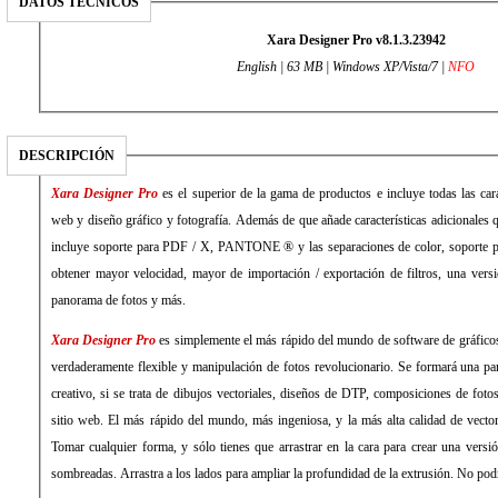
DATOS TÉCNICOS
Xara Designer Pro v8.1.3.23942
English | 63 MB |
Windows XP/Vista/7
|
NFO
DESCRIPCIÓN
Xara Designer Pro
es el superior de la gama de productos e incluye todas las carac
web y diseño gráfico y fotografía. Además de que añade características adicionales 
incluye soporte para PDF / X, PANTONE ® y las separaciones de color, soporte pa
obtener mayor velocidad, mayor de importación / exportación de filtros, una versi
panorama de fotos y más.
Xara Designer Pro
es simplemente el más rápido del mundo de software de gráficos,
verdaderamente flexible y manipulación de fotos revolucionario. Se formará una part
creativo, si se trata de dibujos vectoriales, diseños de DTP, composiciones de fot
sitio web. El más rápido del mundo, más ingeniosa, y la más alta calidad de vecto
Tomar cualquier forma, y sólo tienes que arrastrar en la cara para crear una ver
sombreadas. Arrastra a los lados para ampliar la profundidad de la extrusión. No podr