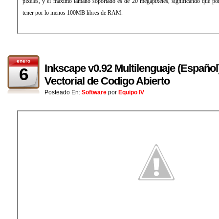
pixeles, y el máximo tamaño soportado es de 20 megapixeles, significando que por
tener por lo menos 100MB libres de RAM.
enero
Inkscape v0.92 Multilenguaje (Español)
6
Vectorial de Codigo Abierto
Posteado En:
Software
por
Equipo IV