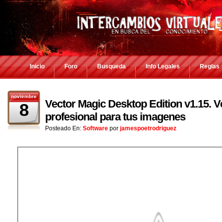
Inicio
Foro
Busqueda
Info Legales
Reglas
noviembre
Vector Magic Desktop Edition v1.15. V
8
profesional para tus imagenes
Posteado En:
Software
por
jamespoetrodriguez