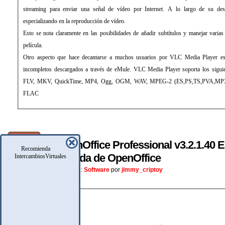
streaming para enviar una señal de vídeo por Internet. A lo largo de su des
especializando en la reproducción de vídeo.
Esto se nota claramente en las posibilidades de añadir subtítulos y manejar varias
película.
Otro aspecto que hace decantarse a muchos usuarios por VLC Media Player es 
incompletos descargados a través de eMule. VLC Media Player soporta los sigui
FLV, MKV, QuickTime, MP4, Ogg, OGM, WAV, MPEG-2 (ES,PS,TS,PVA,MP3)
FLAC
noviembre
OxygenOffice Professional v3.2.1.40 E
16
Recomienda
Ampliada de OpenOffice
IntercambiosVirtuales
Posteado En:
Software
por
jimmy_criptoy