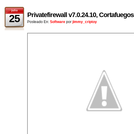
julio
Privatefirewall v7.0.24.10, Cortafuego
25
Posteado En:
Software
por
jimmy_criptoy