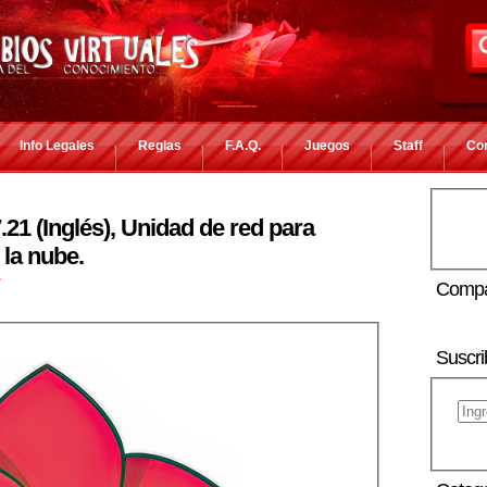
Info Legales
Reglas
F.A.Q.
Juegos
Staff
Co
21 (Inglés), Unidad de red para
la nube.
r
Compa
Suscri