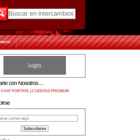
ntacto
rte con Nosotros…
CHAT PORTATIL
|
CUENTAS PREMIUM
birse