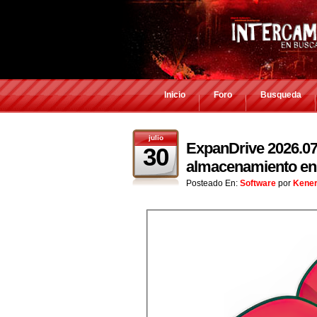
Inicio
Foro
Busqueda
julio
ExpanDrive 2026.07.
30
almacenamiento en 
Posteado En:
Software
por
Kene