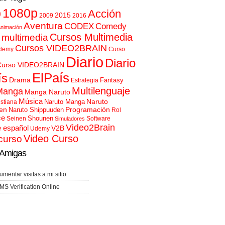
p
1080p
Acción
2015
2009
2016
Aventura
CODEX
Comedy
nimación
Cursos Multimedia
 multimedia
Cursos VIDEO2BRAIN
demy
Curso
Diario
Diario
Curso VIDEO2BRAIN
ElPaís
ís
Drama
Fantasy
Estrategia
Multilenguaje
Manga
Manga Naruto
Música
Naruto
Naruto Manga
istiana
en
Programación
Naruto Shippuuden
Rol
ce
Shounen
Seinen
Software
Simuladores
Video2Brain
e español
V2B
Udemy
Video Curso
curso
Amigas
umentar visitas a mi sitio
MS Verification Online