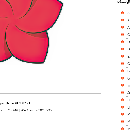
Catego
A
A
A
C
D
D
E
G
G
G
I
J
L
panDrive 2026.07.21
L
Incl. | 263 MB | Windows 11/10/8.1/8/7
M
M
M