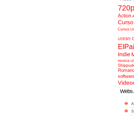
720
Action
A
Curso
Cursos U
UDEMY
ElPa
Indie
musica cr
Shippud
Roman
softwar
Video
Webs 
A
S