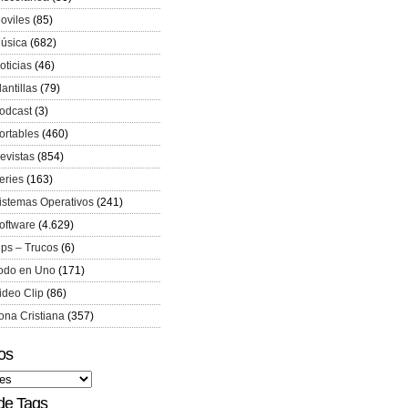
oviles
(85)
úsica
(682)
oticias
(46)
lantillas
(79)
odcast
(3)
ortables
(460)
evistas
(854)
eries
(163)
istemas Operativos
(241)
oftware
(4.629)
ips – Trucos
(6)
odo en Uno
(171)
ideo Clip
(86)
ona Cristiana
(357)
os
de Tags