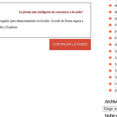
M
La forma más inteligente de conectarse a la nube!
M
N
vegador para almacenamiento en la nube. Acceda de forma segura a
P
der y Explorer.
P
P
CONTINUAR LEYENDO
R
S
S
S
T
T
V
Z
Archiv
Nube 