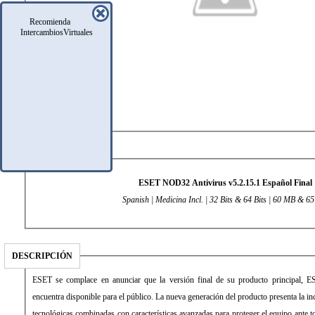
Recomienda
IntercambiosVirtuales
DATOS TÉCNICOS
ESET NOD32 Antivirus v5.2.15.1 Español Final
Spanish | Medicina Incl. | 32 Bits & 64 Bits | 60 MB
& 65
DESCRIPCIÓN
ESET se complace en anunciar que la versión final de su producto principal,
encuentra disponible para el público. La nueva generación del producto presenta la in
tecnológicas combinadas con características avanzadas para proteger el equipo ante 