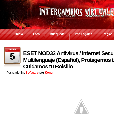
Inicio
Foro
Busqueda
Info Legales
Reglas
enero
ESET NOD32 Antivirus / Internet Secur
5
Multilenguaje (Español), Protegemos t
Cuidamos tu Bolsillo.
Posteado En:
Software
por
Kener