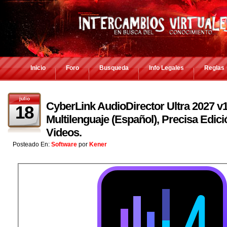
Inicio
Foro
Busqueda
Info Legales
Reglas
julio
CyberLink AudioDirector Ultra 2027 v1
18
Multilenguaje (Español), Precisa Edic
Videos.
Posteado En:
Software
por
Kener