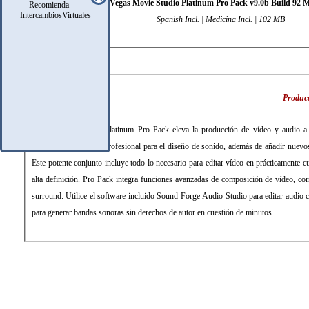
Sony Vegas Movie Studio Platinum Pro Pack v9.0b Build 92 M
Recomienda
IntercambiosVirtuales
Spanish Incl. | Medicina Incl. | 102 MB
DESCRIPCIÓN
Producc
Vegas Movie Studio Platinum Pro Pack eleva la producción de vídeo y audio a u
herramientas de nivel profesional para el diseño de sonido, además de añadir nuevos
Este potente conjunto incluye todo lo necesario para editar vídeo en prácticamente cu
alta definición. Pro Pack integra funciones avanzadas de composición de vídeo, cor
surround. Utilice el software incluido Sound Forge Audio Studio para editar audio 
para generar bandas sonoras sin derechos de autor en cuestión de minutos.