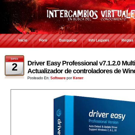
Inicio
Foro
Busqueda
Info Legales
Reglas
junio
Driver Easy Professional v7.1.2.0 Mult
2
Actualizador de controladores de Wi
Posteado En:
Software
por
Kener