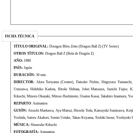
FICHA TÉCNICA
TÍTULO ORIGINAL:
Doragon Bôru Zetto (Dragon Ball Z) (TV Series)
OTROS TÍTULOS:
Dragon Ball Z (Bola de Dragón Z)
AÑO:
1989
PAÍS:
Japón
DURACIÓN:
30 min.
DIRECTOR:
Akira Toriyama (Creator), Daisuke Nishio, Shigeyasu Yamauchi,
Umezawa, Hidehiko Kadota, Hiroki Shibata, Johei Matsuura, Junichi Fujise, K
Kikuchi, Minoru Okazaki, Mitsuo Hashimoto, Osamu Kasai, Takahiro Imamura, Yo
REPARTO
: Animation
GUIÓN:
Atsushi Maekawa, Aya Matsui, Hiroshi Toda, Katsuyuki Sumisawa, Keiji
Yoshida, Satoru Akahori, Sumio Uetake, Takao Koyama, Toshiki Inoue, Yoshiyuki 
MÚSICA:
Shunsuke Kikuchi
FOTOGRAFÍA:
Animation