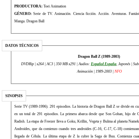
PRODUCTORA:
Toei Animation
GÉNERO:
Serie de TV. Animación. Ciencia ficción. Acción. Aventuras. Fantásti
Manga. Dragon Ball
DATOS TÉCNICOS
Dragon Ball Z (1989-2003)
DVDRip | x264 | AC3 | 350 MB x291 | Audios:
Español España
, Japonés | Sub
Animación | 1989-2003 |
NFO
SINOPSIS
Serie TV (1989-1996). 291 episodios. La historia de Dragon Ball Z se divide en cua
en un total de 291 episodios. La primera abarca desde que Son Gohan, hijo de G
Radish. La etapa de Freezer lleva a Goku, Krillin, Vegeta y Bulma al planeta Namek
Androides, que da comienzo cuando tres androides (C-16, C-17, C-18) comienzan a a
llegada de Célula. La última etapa de Z la cubre la Saga de Buu. Comienza cua