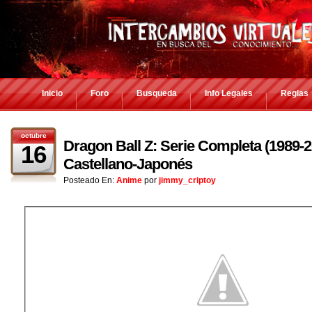
Inicio
Foro
Busqueda
Info Legales
Reglas
octubre
Dragon Ball Z: Serie Completa (1989-
16
Castellano-Japonés
Posteado En:
Anime
por
jimmy_criptoy