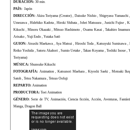
DURACIÓN:
30 min.
PAÍS:
Japón
DIRECCIÓN:
Akira Toriyama (Creator) , Daisuke Nishio , Shigeyasu Yamauchi , Masahiro Hosoda , Atsutoshi
Umezawa , Hidehiko Kadota , Hiroki Shibata , Johei Matsuura , Junichi Fujise , Kazuhisa Takenouchi , Kazuhito
Kikuchi , Minoru Okazaki , Mitsuo Hashimoto , Osamu Kasai , Takahiro Imamura , Yoshihiro Ueda , Toshihiko
Arisako , Yuji Endo , Yutaka Satō
GUION:
Atsushi Maekawa , Aya Matsui , Hiroshi Toda , Katsuyuki Sumisawa , Keiji Terui , Masashi Kubota ,
Reiko Yoshida , Satoru Akahori , Sumio Uetake , Takao Koyama , Toshiki Inoue , Yoshiyuki Suga (Manga: Akira
Toriyama)
MÚSICA:
Shunsuke Kikuchi
FOTOGRAFÍA:
Animation , Katsunori Maehara , Kiyoshi Saeki , Motoaki Ikegami , Noriko Suzuki , Takao
Satoh , Tetsu Nakamura , Tetsuo Oofuji
REPARTO:
Animation
PRODUCTORA:
Toei Animation
GÉNERO:
Serie de TV, Animación, Ciencia ficción, Acción, Aventuras, Fantástico | Artes marciales, Sec
Manga, Dragon Ball