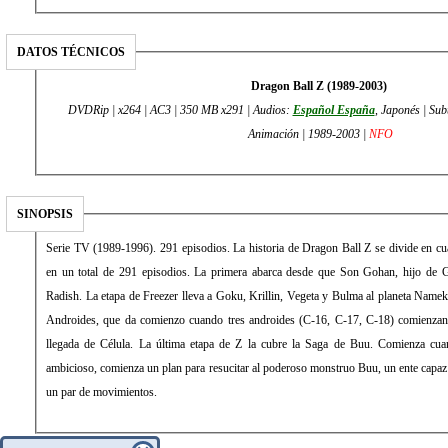
DATOS TÉCNICOS
Dragon Ball Z (1989-2003)
DVDRip | x264 | AC3 | 350 MB x291 | Audios:
Español España
, Japonés | Sub
Animación | 1989-2003 |
NFO
SINOPSIS
Serie TV (1989-1996). 291 episodios. La historia de Dragon Ball Z se divide en cua
en un total de 291 episodios. La primera abarca desde que Son Gohan, hijo de G
Radish. La etapa de Freezer lleva a Goku, Krillin, Vegeta y Bulma al planeta Namek
Androides, que da comienzo cuando tres androides (C-16, C-17, C-18) comienzan a a
llegada de Célula. La última etapa de Z la cubre la Saga de Buu. Comienza cua
ambicioso, comienza un plan para resucitar al poderoso monstruo Buu, un ente capaz d
un par de movimientos.