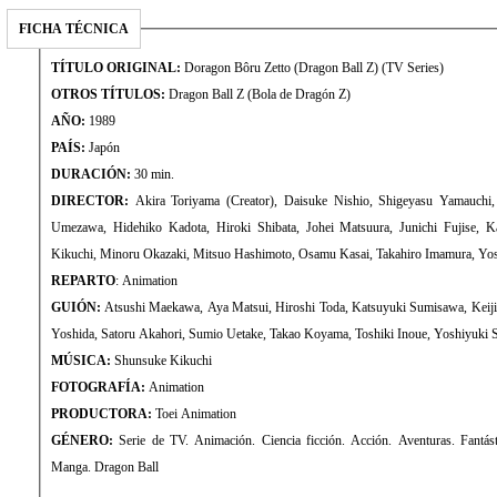
FICHA TÉCNICA
TÍTULO ORIGINAL:
Doragon Bôru Zetto (Dragon Ball Z) (TV Series)
OTROS TÍTULOS:
Dragon Ball Z (Bola de Dragón Z)
AÑO:
1989
PAÍS:
Japón
DURACIÓN:
30 min.
DIRECTOR:
Akira Toriyama (Creator), Daisuke Nishio, Shigeyasu Yamauchi,
Umezawa, Hidehiko Kadota, Hiroki Shibata, Johei Matsuura, Junichi Fujise, K
Kikuchi, Minoru Okazaki, Mitsuo Hashimoto, Osamu Kasai, Takahiro Imamura, Yo
REPARTO
: Animation
GUIÓN:
Atsushi Maekawa, Aya Matsui, Hiroshi Toda, Katsuyuki Sumisawa, Keiji
Yoshida, Satoru Akahori, Sumio Uetake, Takao Koyama, Toshiki Inoue, Yoshiyuki 
MÚSICA:
Shunsuke Kikuchi
FOTOGRAFÍA:
Animation
PRODUCTORA:
Toei Animation
GÉNERO:
Serie de TV. Animación. Ciencia ficción. Acción. Aventuras. Fantásti
Manga. Dragon Ball