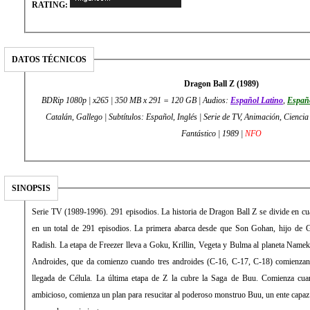
RATING:
DATOS TÉCNICOS
Dragon Ball Z (1989)
BDRip 1080p | x265 | 350 MB x 291 = 120 GB | Audios:
Español Latino
,
Españ
Catalán, Gallego | Subtítulos: Español, Inglés | Serie de TV, Animación, Ciencia 
Fantástico | 1989 |
NFO
SINOPSIS
Serie TV (1989-1996). 291 episodios. La historia de Dragon Ball Z se divide en cua
en un total de 291 episodios. La primera abarca desde que Son Gohan, hijo de G
Radish. La etapa de Freezer lleva a Goku, Krillin, Vegeta y Bulma al planeta Namek
Androides, que da comienzo cuando tres androides (C-16, C-17, C-18) comienzan a a
llegada de Célula. La última etapa de Z la cubre la Saga de Buu. Comienza cua
ambicioso, comienza un plan para resucitar al poderoso monstruo Buu, un ente capaz d