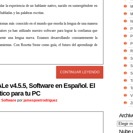
lar la experiencia de un hablante nativo, nacido en sumergiéndote en
M
habladas y las palabras escritas.
M
N
 idiomas más conocido en el mundo que enseña la lengua de una manera
P
íses ya han utilizado nuestro software para lograr la confianza que
P
ente una lengua nueva. Estamos desarrollando constantemente la
P
amientas. Con Rosetta Stone como guía, el futuro del aprendizaje de
R
S
S
CONTINUAR LEYENDO
S
T
e v4.5.5, Software en Español. El
T
ico para tu PC
V
,
Software
por
jamespoetrodriguez
Z
Archiv
Nube 