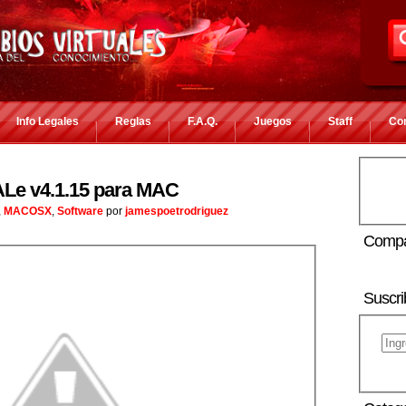
Info Legales
Reglas
F.A.Q.
Juegos
Staff
Co
ALe v4.1.15 para MAC
,
MACOSX
,
Software
por
jamespoetrodriguez
Compa
Suscri