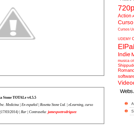
720
Action
A
Curso
Cursos U
UDEMY
ElPa
Indie
musica cr
Shippud
Roman
softwar
Video
Webs 
ta Stone TOTALe v4.5.5
A
nc. Medicina | En español | Rosetta Stone Ltd. | eLearning, curso
S
 (17/03/2014) | Rar | Contraseña:
jamespoetrodriguez