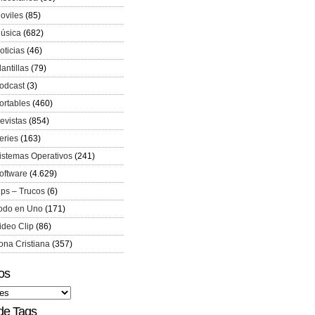
oviles
(85)
úsica
(682)
oticias
(46)
lantillas
(79)
odcast
(3)
ortables
(460)
evistas
(854)
eries
(163)
istemas Operativos
(241)
oftware
(4.629)
ips – Trucos
(6)
odo en Uno
(171)
ideo Clip
(86)
ona Cristiana
(357)
os
de Tags