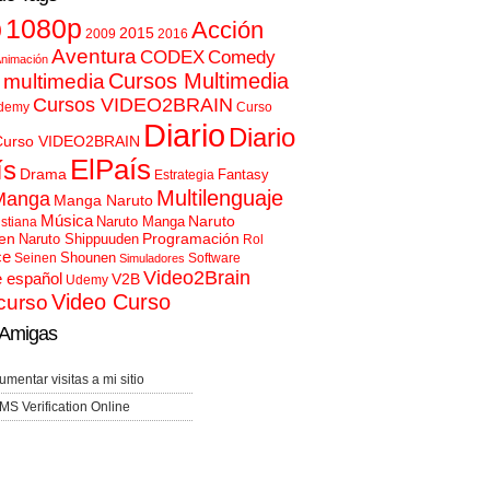
p
1080p
Acción
2015
2009
2016
Aventura
CODEX
Comedy
nimación
Cursos Multimedia
 multimedia
Cursos VIDEO2BRAIN
demy
Curso
Diario
Diario
Curso VIDEO2BRAIN
ElPaís
ís
Drama
Fantasy
Estrategia
Multilenguaje
Manga
Manga Naruto
Música
Naruto
Naruto Manga
istiana
en
Programación
Naruto Shippuuden
Rol
ce
Shounen
Seinen
Software
Simuladores
Video2Brain
e español
V2B
Udemy
Video Curso
curso
Amigas
umentar visitas a mi sitio
MS Verification Online