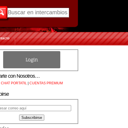
ntacto
rte con Nosotros…
CHAT PORTATIL
|
CUENTAS PREMIUM
birse