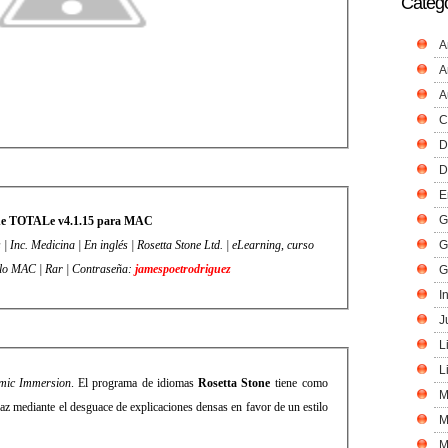
Catego
A
A
A
C
D
D
E
G
ne TOTALe v4.1.15 para MAC
nc. Medicina | En inglés | Rosetta Stone Ltd. | eLearning, curso
G
solo MAC | Rar | Contraseña:
jamespoetrodriguez
G
I
J
L
L
mic Immersion
. El programa de idiomas
Rosetta Stone
tiene como
M
caz mediante el desguace de explicaciones densas en favor de un estilo
M
M