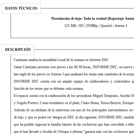
DATOS TÉCNICOS
Prostitución de lujo: Toda la verdad (Reportaje Anten
525 MB | AVI | DVBRip | Spanish | Antena 3
DESCRIPCIÓN
Cantizano analiza la actualidad social de la semana en Informe DEC
Jaime Cantizano presenta este jueves a las 00:30 horas, INFORME DEC, un nuevo es
late night de los jueves en Antena 3 que analizará los temas más candentes de la actua
INFORME DEC cuenta con un amplio equipo de colaboradores y contertulios qu
función de los temas que se debatan cada semana.
El espacio cuenta con la colaboración de los periodistas Miguel Temprano, Aurelio 
y Ángela Portero. Como tertulianos en el plató, Charo Reina, Teresa Bueyes, Enrique
Además de un adelanto de la entrevista con uno de los principales intermediarios en 
de lujo, y que se podrá ver íntegra en DEC al día siguiente, INFORME DEC también 
que ha podido ingresar la familia Janeiro de las exclusivas que han concedido a di
que le han llevado a Jesulín de Ubrique a afirmar “ganaría más con las exclusivas q