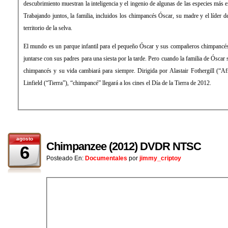
descubrimiento muestran la inteligencia y el ingenio de algunas de las especies más e
Trabajando juntos, la familia, incluidos los chimpancés Óscar, su madre y el líder d
territorio de la selva.
El mundo es un parque infantil para el pequeño Óscar y sus compañeros chimpancés 
juntarse con sus padres para una siesta por la tarde. Pero cuando la familia de Óscar 
chimpancés y su vida cambiará para siempre. Dirigida por Alastair Fothergill (“Af
Linfield (“Tierra”), “chimpancé” llegará a los cines el Día de la Tierra de 2012.
agosto
Chimpanzee (2012) DVDR NTSC
6
Posteado En:
Documentales
por
jimmy_criptoy