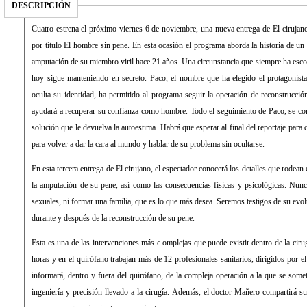
DESCRIPCIÓN
Cuatro estrena el próximo viernes 6 de noviembre, una nueva entrega de El cirujano
por título El hombre sin pene. En esta ocasión el programa aborda la historia de u
amputación de su miembro viril hace 21 años. Una circunstancia que siempre ha esco
hoy sigue manteniendo en secreto. Paco, el nombre que ha elegido el protagonista
oculta su identidad, ha permitido al programa seguir la operación de reconstrucció
ayudará a recuperar su confianza como hombre. Todo el seguimiento de Paco, se con
solución que le devuelva la autoestima. Habrá que esperar al final del reportaje para
para volver a dar la cara al mundo y hablar de su problema sin ocultarse.
En esta tercera entrega de El cirujano, el espectador conocerá los detalles que rodea
la amputación de su pene, así como las consecuencias físicas y psicológicas. Nun
sexuales, ni formar una familia, que es lo que más desea. Seremos testigos de su evol
durante y después de la reconstrucción de su pene.
Esta es una de las intervenciones más c omplejas que puede existir dentro de la cir
horas y en el quirófano trabajan más de 12 profesionales sanitarios, dirigidos por e
informará, dentro y fuera del quirófano, de la compleja operación a la que se somet
ingeniería y precisión llevado a la cirugía. Además, el doctor Mañero compartirá 