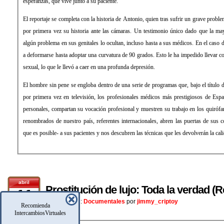
esperanzas, que vive junto a su paciente.
El reportaje se completa con la historia de Antonio, quien tras sufrir un grave probl
por primera vez su historia ante las cámaras. Un testimonio único dado que la m
algún problema en sus genitales lo ocultan, incluso hasta a sus médicos. En el cas
a deformarse hasta adoptar una curvatura de 90 grados. Esto le ha impedido llevar c
sexual, lo que le llevó a caer en una profunda depresión.
El hombre sin pene se engloba dentro de una serie de programas que, bajo el título 
por primera vez en televisión, los profesionales médicos más prestigiosos de Esp
personales, compartan su vocación profesional y muestren su trabajo en los quirófa
renombrados de nuestro país, referentes internacionales, abren las puertas de sus 
que es posible- a sus pacientes y nos descubren las técnicas que les devolverán la cal
abril
Prostitución de lujo: Toda la verdad (
11
Posteado En:
Documentales
por
jimmy_criptoy
Recomienda
IntercambiosVirtuales