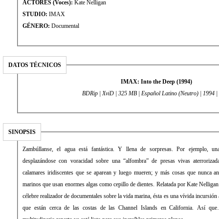
ACTORES (Voces):
Kate Nelligan
STUDIO:
IMAX
GÉNERO:
Documental
DATOS TÉCNICOS
IMAX: Into the Deep (1994)
BDRip | XviD | 325 MB | Español Latino (Neutro) | 1994 |
SINOPSIS
Zambúllanse, el agua está fantástica. Y llena de sorpresas. Por ejemplo, un
desplazándose con voracidad sobre una “alfombra” de presas vivas aterrorizad
calamares iridiscentes que se aparean y luego mueren; y más cosas que nunca ant
marinos que usan enormes algas como cepillo de dientes. Relatada por Kate Nelligan
célebre realizador de documentales sobre la vida marina, ésta es una vívida incursión
que están cerca de las costas de las Channel Islands en California. Así