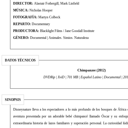
DIRECTOR:
Alastair Fothergill, Mark Linfield
MÚSICA:
Nicholas Hooper
FOTOGRAFÍA:
Martyn Colbeck
REPARTO:
Documentary
PRODUCTORA:
Blacklight Films / Jane Goodall Institute
GÉNERO:
Documental | Animales. Simios. Naturaleza
DATOS TÉCNICOS
Chimpanzee (2012)
DVDRip | XviD | 701 MB | Español Latino | Documental | 20
SINOPSIS
Disneynature lleva a los espectadores a lo más profundo de los bosques de África
aventura presentada por un adorable bebé chimpancé llamado Óscar y su enfoque
extraordinaria historia de lazos familiares y superación personal. La curiosidad lú