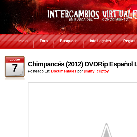
Inicio
Foro
Busqueda
Info Legales
Reglas
agosto
Chimpancés (2012) DVDRip Español L
7
Posteado En:
Documentales
por
jimmy_criptoy