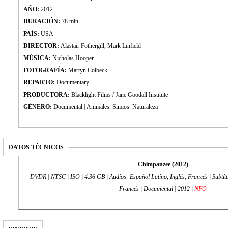
AÑO:
2012
DURACIÓN:
78 min.
PAÍS:
USA
DIRECTOR:
Alastair Fothergill, Mark Linfield
MÚSICA:
Nicholas Hooper
FOTOGRAFÍA:
Martyn Colbeck
REPARTO:
Documentary
PRODUCTORA:
Blacklight Films / Jane Goodall Institute
GÉNERO:
Documental | Animales. Simios. Naturaleza
DATOS TÉCNICOS
Chimpanzee (2012)
DVDR | NTSC | ISO | 4.36 GB | Audios: Español Latino, Inglés, Francés | Subtítu
Francés | Documental | 2012 |
NFO