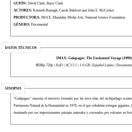
GUIÓN:
David Clark, Barry Clark
ACTORES:
Kenneth Branagh, Carole Baldwin and John E. McCosker
PRODUCTORA:
IMAX, Mandalay Media Arts, National Science Foundation
GÉNERO:
Documental
DATOS TÉCNICOS
IMAX: Galapagos: The Enchanted Voyage (1999
BDRip 720p | XviD | AC3 5.1 | 1.0 GB | Español Latino | Documenta
SINOPSIS
“Galápagos” muestra el universo formado por las trece islas del archipiélago ecuat
Patrimonio Natural de la Humanidad en 1978, en el que cohabitan tortugas gigantes, ig
dominado por sus impresionantes paisajes naturales y coronados por volcanes en fre