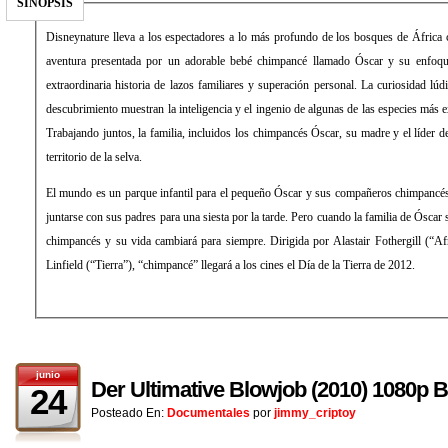
SINOPSIS
Disneynature lleva a los espectadores a lo más profundo de los bosques de África
aventura presentada por un adorable bebé chimpancé llamado Óscar y su enfoque
extraordinaria historia de lazos familiares y superación personal. La curiosidad lú
descubrimiento muestran la inteligencia y el ingenio de algunas de las especies más e
Trabajando juntos, la familia, incluidos los chimpancés Óscar, su madre y el líder d
territorio de la selva.
El mundo es un parque infantil para el pequeño Óscar y sus compañeros chimpancés 
juntarse con sus padres para una siesta por la tarde. Pero cuando la familia de Óscar 
chimpancés y su vida cambiará para siempre. Dirigida por Alastair Fothergill (“Af
Linfield (“Tierra”), “chimpancé” llegará a los cines el Día de la Tierra de 2012.
junio
Der Ultimative Blowjob (2010) 1080p 
24
Posteado En:
Documentales
por
jimmy_criptoy