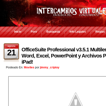
Inicio
Foro
Busqueda
Info Legales
Reglas
agosto
OfficeSuite Professional v3.5.1 Multil
21
Word, Excel, PowerPoint y Archivos P
iPad!
Posteado En:
Moviles
por
jimmy_criptoy