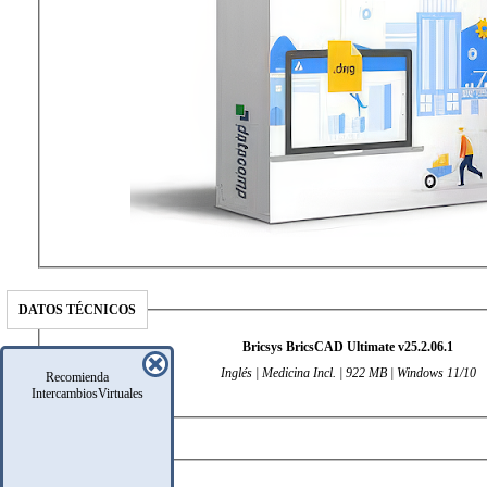
DATOS TÉCNICOS
Bricsys BricsCAD Ultimate v25.2.06.1
Inglés | Medicina Incl. | 922 MB | Windows 11/10
Recomienda
IntercambiosVirtuales
DESCRIPCIÓN