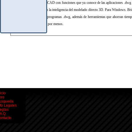
Una potente plataforma CAD con funciones que ya conoce de las aplicaciones .dwg
diseño 2D avanzado con la inteligencia del modelado directo 3D. Para Windows. 
que ya conoce de otros programas .dwg, además de herramientas que ahorran tiem
BricsCAD, obtiene más por menos.
icio
oro
usqueda
nfo Legales
eglas
.A.Q.
ontacto