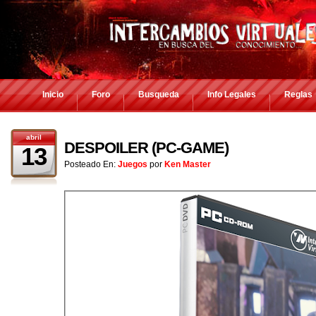
Inicio
Foro
Busqueda
Info Legales
Reglas
abril
DESPOILER (PC-GAME)
13
Posteado En:
Juegos
por
Ken Master