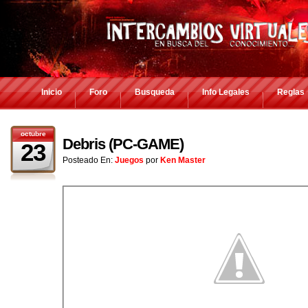
Inicio
Foro
Busqueda
Info Legales
Reglas
octubre
Debris (PC-GAME)
23
Posteado En:
Juegos
por
Ken Master