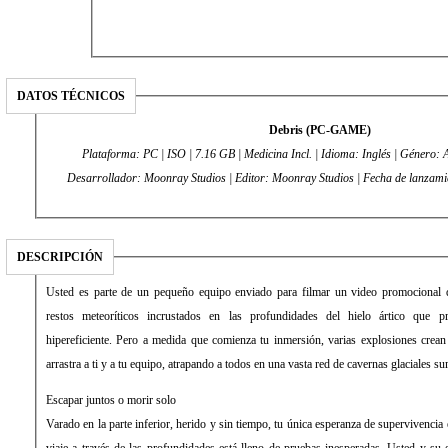
DATOS TÉCNICOS
Debris (PC-GAME)
Plataforma: PC | ISO | 7.16 GB | Medicina Incl. | Idioma: Inglés | Género: A
Desarrollador: Moonray Studios | Editor: Moonray Studios | Fecha
DESCRIPCIÓN
Usted es parte de un pequeño equipo enviado para filmar un video promocional 
restos meteoríticos incrustados en las profundidades del hielo ártico que p
hipereficiente. Pero a medida que comienza tu inmersión, varias explosiones crean
arrastra a ti y a tu equipo, atrapando a todos en una vasta red de cavernas glaciales s
Escapar juntos o morir solo
Varado en la parte inferior, herido y sin tiempo, tu única esperanza de supervivencia es
viaje a través de las profundidades está lleno de pruebas inesperadas. Usted y su