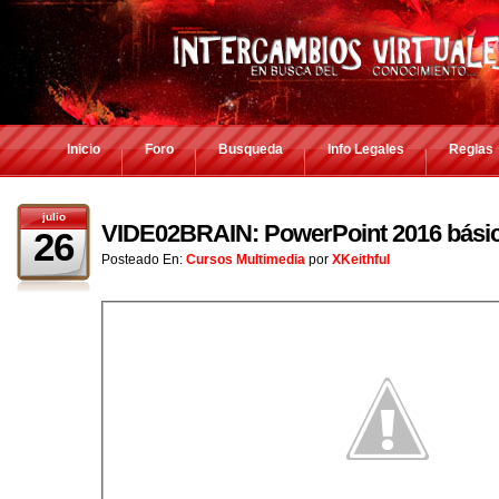
Inicio
Foro
Busqueda
Info Legales
Reglas
julio
VIDE02BRAIN: PowerPoint 2016 bási
26
Posteado En:
Cursos Multimedia
por
XKeithful