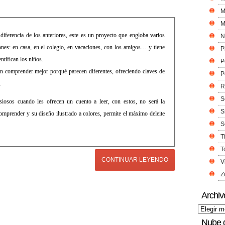
M
M
 diferencia de los anteriores, este es un proyecto que engloba varios
N
iones: en casa, en el colegio, en vacaciones, con los amigos… y tiene
P
ntifican los niños.
P
rán comprender mejor porqué parecen diferentes, ofreciendo claves de
P
.
R
S
osos cuando les ofrecen un cuento a leer, con estos, no será la
S
comprender y su diseño ilustrado a colores, permite el máximo deleite
S
T
T
CONTINUAR LEYENDO
V
Z
Archiv
Nube 