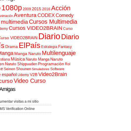
p
1080p
Acción
2015
2009
2016
Aventura
CODEX
Comedy
nimación
Cursos Multimedia
 multimedia
Cursos VIDEO2BRAIN
demy
Curso
Diario
Diario
Curso VIDEO2BRAIN
ElPaís
ís
Drama
Fantasy
Estrategia
Multilenguaje
Manga
Manga Naruto
Música
Naruto
Naruto Manga
istiana
en
Programación
Naruto Shippuuden
Rol
ce
Shounen
Seinen
Software
Simuladores
Video2Brain
e español
V2B
Udemy
Video Curso
curso
Amigas
umentar visitas a mi sitio
MS Verification Online