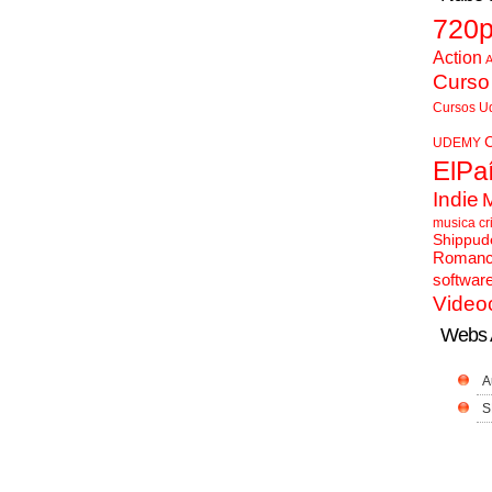
720
Action
A
Curso
Cursos U
UDEMY
ElPa
Indie
musica cr
Shippud
Roman
softwar
Video
Webs 
A
S