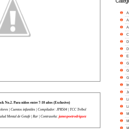
Catego
A
A
A
C
D
D
E
G
G
G
I
J
L
k No.2. Para niños entre 7-10 años (Exclusivo)
L
olores | Cuentos infantiles | Compilador: JPR504 | TCC Trébol
M
alud Mental de Getafe | Rar | Contraseña:
jamespoetrodriguez
M
M