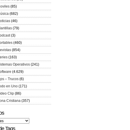
oviles
(85)
úsica
(682)
oticias
(46)
lantillas
(79)
odcast
(3)
ortables
(460)
evistas
(854)
eries
(163)
istemas Operativos
(241)
oftware
(4.629)
ips – Trucos
(6)
odo en Uno
(171)
ideo Clip
(86)
ona Cristiana
(357)
os
de Tags