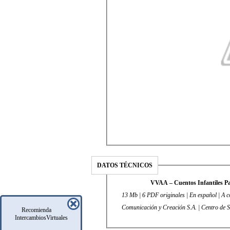
DATOS TÉCNICOS
VVAA – Cuentos Infantiles Pac
13 Mb | 6 PDF originales | En español | A c
Comunicación y Creación S.A. | Centro de S
Recomienda
IntercambiosVirtuales