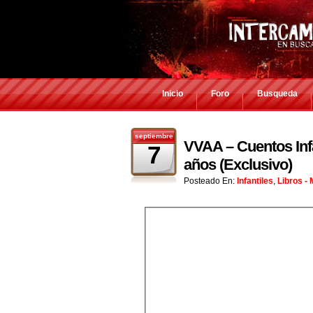
Inicio
Foro
Busqueda
septiembre
VVAA – Cuentos Infa
7
años (Exclusivo)
Posteado En:
Infantiles
,
Libros -