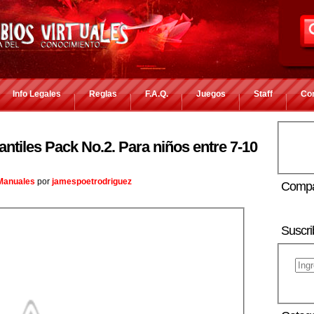
Info Legales
Reglas
F.A.Q.
Juegos
Staff
Co
ntiles Pack No.2. Para niños entre 7-10
 Manuales
por
jamespoetrodriguez
Compa
Suscri