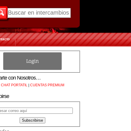
ntacto
rte con Nosotros…
CHAT PORTATIL
|
CUENTAS PREMIUM
birse