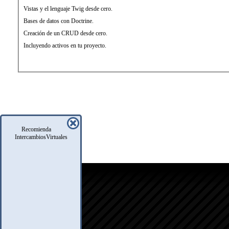
Vistas y el lenguaje Twig desde cero.
Bases de datos con Doctrine.
Creación de un CRUD desde cero.
Incluyendo activos en tu proyecto.
Recomienda
IntercambiosVirtuales
icio
oro
usqueda
nfo Legales
eglas
.A.Q.
ontacto