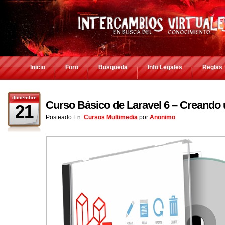
Inicio
Foro
Busqueda
Info Legales
Reglas
diciembre
Curso Básico de Laravel 6 – Creand
21
Posteado En:
Cursos Multimedia
por
Anonimo