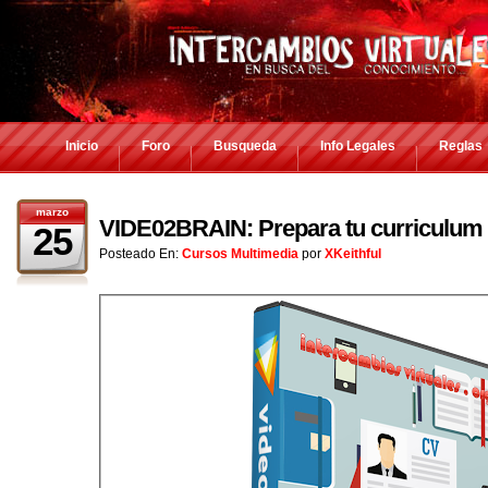
Inicio
Foro
Busqueda
Info Legales
Reglas
marzo
VIDE02BRAIN: Prepara tu curriculum 
25
Posteado En:
Cursos Multimedia
por
XKeithful