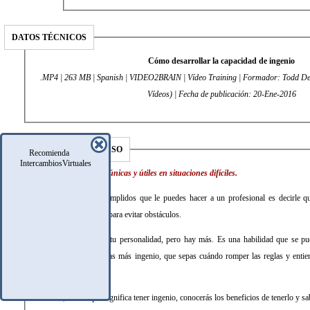
DATOS TÉCNICOS
Cómo desarrollar la capacidad de ingenio
.MP4 | 263 MB | Spanish | VIDEO2BRAIN | Vídeo Training | Formador: Todd Dew
Vídeos) | Fecha de publicación: 20-Ene-2016
DESCRIPCIÓN DEL CURSO
Recomienda
IntercambiosVirtuales
Encuentra soluciones únicas y útiles en situaciones difíciles.
Uno de los mejores cumplidos que le puedes hacer a un profesional es decirle qu
soluciones interesantes para evitar obstáculos.
El ingenio depende de tu personalidad, pero hay más. Es una habilidad que se pu
ayudaremos a que tengas más ingenio, que sepas cuándo romper las reglas y entie
relaciones.
Al acabar, sabrás qué significa tener ingenio, conocerás los beneficios de tenerlo y 