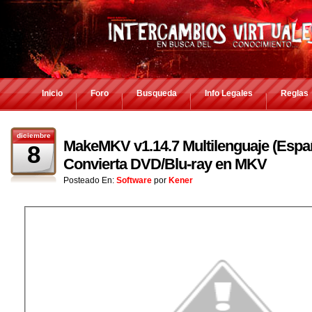
Inicio
Foro
Busqueda
Info Legales
Reglas
diciembre
MakeMKV v1.14.7 Multilenguaje (Españ
8
Convierta DVD/Blu-ray en MKV
Posteado En:
Software
por
Kener