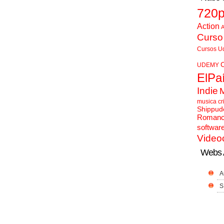
720
Action
A
Curso
Cursos U
UDEMY
ElPa
Indie
musica cr
Shippud
Roman
softwar
Video
Webs 
A
S