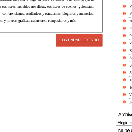
 escritores, incluidos novelistas, escritores de cuentos, guionistas,
M
, conferenciantes, académicos y estudiantes, biógrafos y memorias,
M
ics y novelas gráficas, traductores, compositores y más.
N
P
P
CONTINUAR LEYENDO
P
R
S
S
S
T
T
V
Z
Archiv
Nube 