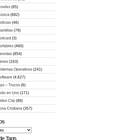
oviles
(85)
úsica
(682)
oticias
(46)
lantillas
(79)
odcast
(3)
ortables
(460)
evistas
(854)
eries
(163)
istemas Operativos
(241)
oftware
(4.627)
ips – Trucos
(6)
odo en Uno
(171)
ideo Clip
(86)
ona Cristiana
(357)
os
de Tags