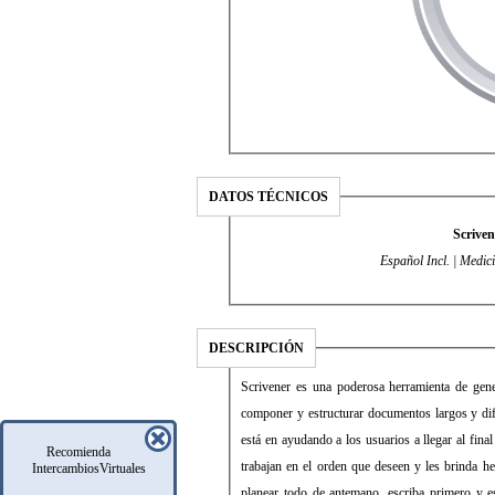
DATOS TÉCNICOS
Scriven
Español Incl. | Medic
DESCRIPCIÓN
Scrivener es una poderosa herramienta de gene
componer y estructurar documentos largos y difí
está en ayudando a los usuarios a llegar al fina
Recomienda
trabajan en el orden que deseen y les brinda her
IntercambiosVirtuales
planear todo de antemano, escriba primero y 