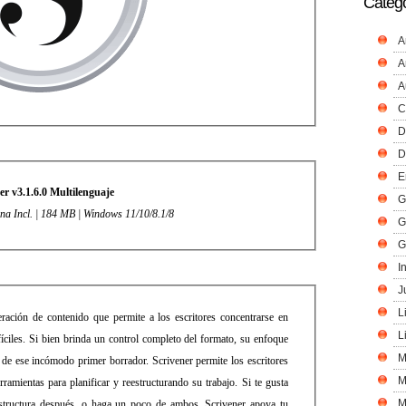
Catego
A
A
A
C
D
D
E
er v3.1.6.0 Multilenguaje
G
ina Incl. | 184 MB | Windows 11/10/8.1/8
G
G
I
J
L
ración de contenido que permite a los escritores concentrarse en
L
ciles. Si bien brinda un control completo del formato, su enfoque
M
l de ese incómodo primer borrador. Scrivener permite los escritores
M
ramientas para planificar y reestructurando su trabajo. Si te gusta
M
estructura después, o haga un poco de ambos, Scrivener apoya tu