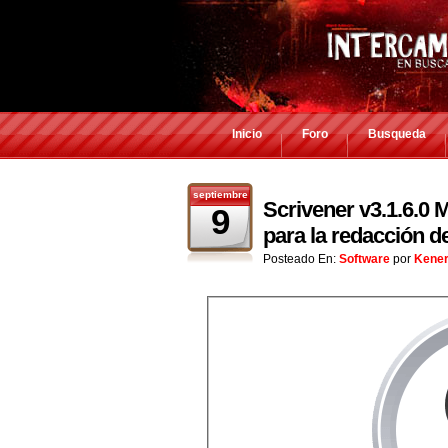
Inicio
Foro
Busqueda
septiembre
Scrivener v3.1.6.0 
9
para la redacción de
Posteado En:
Software
por
Kene