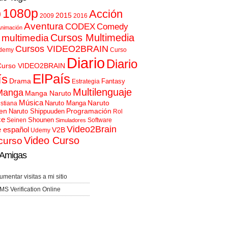
p
1080p
Acción
2015
2009
2016
Aventura
CODEX
Comedy
nimación
Cursos Multimedia
 multimedia
Cursos VIDEO2BRAIN
demy
Curso
Diario
Diario
Curso VIDEO2BRAIN
ElPaís
ís
Drama
Fantasy
Estrategia
Multilenguaje
Manga
Manga Naruto
Música
Naruto
Naruto Manga
istiana
en
Programación
Naruto Shippuuden
Rol
ce
Shounen
Seinen
Software
Simuladores
Video2Brain
e español
V2B
Udemy
Video Curso
curso
Amigas
umentar visitas a mi sitio
MS Verification Online