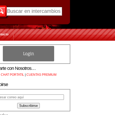
ntacto
rte con Nosotros…
CHAT PORTATIL
|
CUENTAS PREMIUM
birse