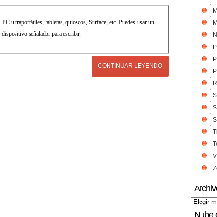
M
n PC ultraportátiles, tabletas, quioscos, Surface, etc. Puedes usar un
M
o dispositivo señalador para escribir.
N
P
P
CONTINUAR LEYENDO
P
R
S
S
S
T
T
V
Z
Archiv
Nube 