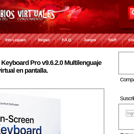
Info Legales
Reglas
F.A.Q.
Juegos
Staff
Co
Keyboard Pro v9.6.2.0 Multilenguaje
irtual en pantalla.
r
Compa
Suscri