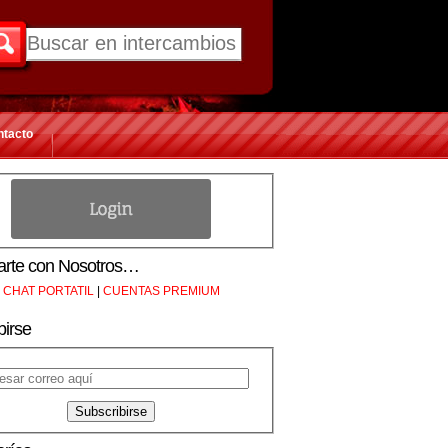
ntacto
rte con Nosotros…
CHAT PORTATIL
|
CUENTAS PREMIUM
birse