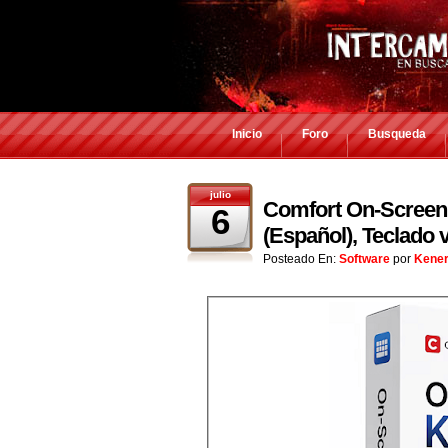
Inicio
Foro
Busqueda
julio
Comfort On-Screen 
6
(Español), Teclado v
Posteado En:
Software
por
Kene