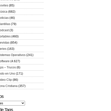
oviles
(85)
úsica
(682)
oticias
(46)
lantillas
(79)
odcast
(3)
ortables
(460)
evistas
(854)
eries
(163)
istemas Operativos
(241)
oftware
(4.627)
ips – Trucos
(6)
odo en Uno
(171)
ideo Clip
(86)
ona Cristiana
(357)
os
de Tags