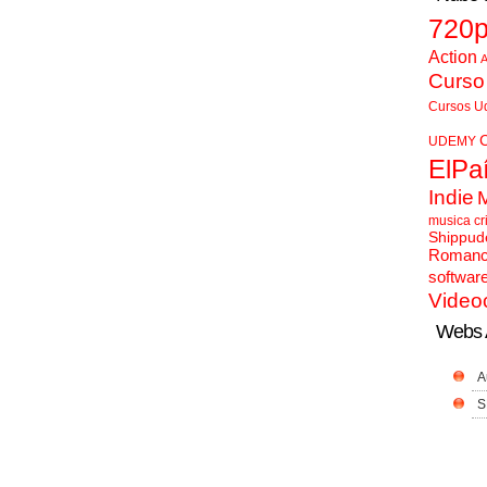
720
Action
A
Curso
Cursos U
UDEMY
ElPa
Indie
musica cr
Shippud
Roman
softwar
Video
Webs 
A
S