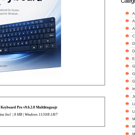
Catego
A
A
A
C
D
D
E
G
G
G
I
J
L
Keyboard Pro v9.6.2.0 Multilenguaje
L
ina Incl. | 8 MB | Windows 11/10/8.1/8/7
M
M
M