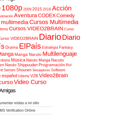
p
1080p
Acción
2015
2009
2016
Aventura
CODEX
Comedy
nimación
Cursos Multimedia
 multimedia
Cursos VIDEO2BRAIN
demy
Curso
Diario
Diario
Curso VIDEO2BRAIN
ElPaís
ís
Drama
Fantasy
Estrategia
Multilenguaje
Manga
Manga Naruto
Música
Naruto
Naruto Manga
istiana
en
Programación
Naruto Shippuuden
Rol
ce
Shounen
Seinen
Software
Simuladores
Video2Brain
e español
V2B
Udemy
Video Curso
curso
Amigas
umentar visitas a mi sitio
MS Verification Online