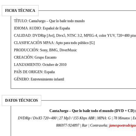
FICHA TÉCNICA
TÍTULO: CantaJuego – Que lo baile todo mundo
IDIOMA AUDIO: Español de España
CALIDAD: DVDRip [Avi], Divx5, NTSC 3:2, MPEG-4, color YUV, 720×480 pixe
CLASIFICACIÓN MPAA: Apto para todo público [G]
PRODUCCIÓN: Sony, BMG, DiverMusic
CREACIÓN: Grupo Encanto
LANZAMIENTO: Octubre de 2010
PAÍS DE ORIGEN: España
GÉNERO: Entretenimiento infantil
DATOS TÉCNICOS
CantaJuego – Que lo baile todo el mundo (DVD + CD) 
DVDRip / DivX5 720×480 | 27 Mp3 / 155 Kbps ABR | MPAA: G | 78 Minutos | Es
886977-924897 | Rar | Contraseña:
jamespoetrodrigu