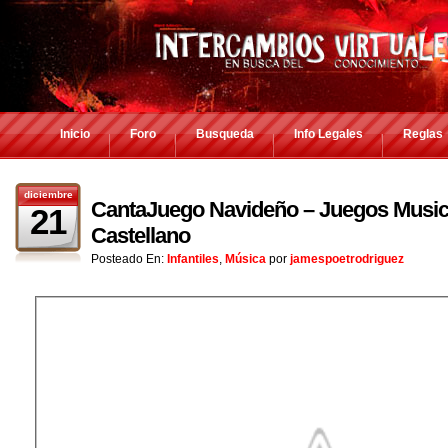
Inicio
Foro
Busqueda
Info Legales
Reglas
diciembre
CantaJuego Navideño – Juegos Music
21
Castellano
Posteado En:
Infantiles
,
Música
por
jamespoetrodriguez