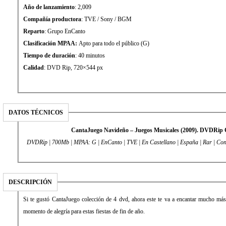
Año de lanzamiento
: 2,009
Compañía productora
: TVE / Sony / BGM
Reparto
: Grupo EnCanto
Clasificación MPAA:
Apto para todo el público (G)
Tiempo de duración
: 40 minutos
Calidad
: DVD Rip, 720×544 px
DATOS TÉCNICOS
CantaJuego Navideño – Juegos Musicales (2009). DVDRip 
DVDRip | 700Mb | MPAA: G | EnCanto | TVE | En Castellano | España | Rar | Co
DESCRIPCIÓN
Si te gustó CantaJuego colección de 4 dvd, ahora este te va a encantar mucho más
momento de alegría para estas fiestas de fin de año.