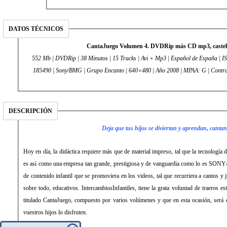
DATOS TÉCNICOS
CantaJuego Volumen 4. DVDRip más CD mp3, castel
552 Mb | DVDRip | 38 Minutos | 15 Tracks | Avi + Mp3 | Español de España | 
185490 | Sony/BMG | Grupo Encanto | 640×480 | Año 2008 | MPAA: G | Contr
DESCRIPCIÓN
Deja que tus hijos se diviertan y aprendan, cantan
Hoy en día, la didáctica requiere más que de material impreso, tal que la tecnología 
es así como una empresa tan grande, prestigiosa y de vanguardia como lo es SO
de contenido infantil que se promoviera en los videos, tal que recurriera a cantos y j
sobre todo, educativos. IntercambiosInfantiles, tiene la grata voluntad de traeros es
titulado CantaJuego, compuesto por varios volúmenes y que en esta ocasión, será
vuestros hijos lo disfruten.