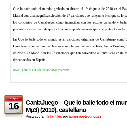
Que lo baile todo el mundo, grabado en directo el 19 de junio de 2010 en el Pa
Madrid con una magnífica selección de 27 canciones que reflejan lo bien que se lo pa
los conciertos de CantaJuego, cómo interactúan con los actores cantando y bail
producción muy divertida que incluye un grupo de músicos que interpretan todas las p
En Que lo baile todo el mundo están canciones originales de CantaJuego como 
Cumpleaños Genial junto a clásicos como Tengo una vaca lechera, Antón Pirulero, E
de Noé o La Mané. Son las 27 canciones que han convertido a CantaJuego en un fe
desconocidas en España.
Nota: El DVDR y el CD van por links separados.
mayo
CantaJuego – Que lo baile todo el m
16
Mp3) (2010), castellano
Posteado En:
Infantiles
por
jamespoetrodriguez