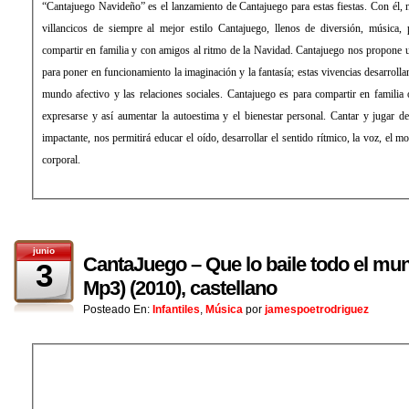
“Cantajuego Navideño” es el lanzamiento de Cantajuego para estas fiestas. Con él, 
villancicos de siempre al mejor estilo Cantajuego, llenos de diversión, música, 
compartir en familia y con amigos al ritmo de la Navidad. Cantajuego nos propone u
para poner en funcionamiento la imaginación y la fantasía; estas vivencias desarrolla
mundo afectivo y las relaciones sociales. Cantajuego es para compartir en familia 
expresarse y así aumentar la autoestima y el bienestar personal. Cantar y jugar d
impactante, nos permitirá educar el oído, desarrollar el sentido rítmico, la voz, el m
corporal.
junio
CantaJuego – Que lo baile todo el m
3
Mp3) (2010), castellano
Posteado En:
Infantiles
,
Música
por
jamespoetrodriguez