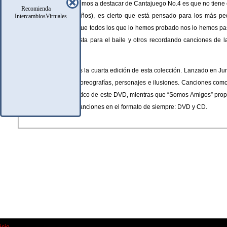
Lo primero que volvemos a destacar de Cantajuego No.4 es que no tiene
Recomienda
para niños de 5-8 años), es cierto que está pensado para los más pe
IntercambiosVirtuales
podemos asegurar que todos los que lo hemos probado nos lo hemos pa
incapacidad manifiesta para el baile y otros recordando canciones de la
juntos.
CantaJuego Vol. 4 es la cuarta edición de esta colección. Lanzado en Ju
canciones, juegos, coreografías, personajes e ilusiones. Canciones com
el punto más energético de este DVD, mientras que “Somos Amigos” propon
cariño. En total, 15 canciones en el formato de siempre: DVD y CD.