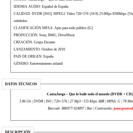
IDIOMA AUDIO: Español de España
CALIDAD: DVDR [ISO], MPEG2 Video 720×576 (16:9) 25.00fps 8500kbps [Video – MPEG2, 85
subtítulos
CLASIFICACIÓN MPAA: Apto para todo público [G]
PRODUCCIÓN: Sony, BMG, DiverMusic
CREACIÓN: Grupo Encanto
LANZAMIENTO: Octubre de 2010
PAÍS DE ORIGEN: España
GÉNERO: Entretenimiento infantil
DATOS TÉCNICOS
CantaJuego – Que lo baile todo el mundo (DVDR + CD)
3.86 Gb | DVDR | ISO | 720×576 | 27 Mp3 / 155 Kbps ABR | MPAA: G | 78 Minutos | Español de España |
Barcode: 886977-924897 | Rar | Contraseña:
jamespoetrod
DESCRIPCIÓN