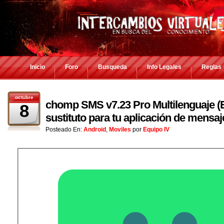
Inicio
Foro
Busqueda
Info Legales
Reglas
octubre
chomp SMS v7.23 Pro Multilenguaje (E
8
sustituto para tu aplicación de mensaj
Posteado En:
Android
,
Moviles
por
Equipo IV