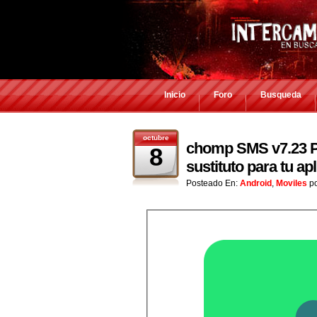
Inicio
Foro
Busqueda
octubre
chomp SMS v7.23 Pr
8
sustituto para tu ap
Posteado En:
Android
,
Moviles
p