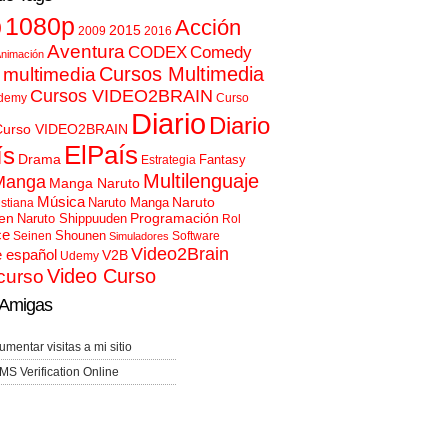
p
1080p
Acción
2015
2009
2016
Aventura
CODEX
Comedy
nimación
Cursos Multimedia
 multimedia
Cursos VIDEO2BRAIN
demy
Curso
Diario
Diario
Curso VIDEO2BRAIN
ElPaís
ís
Drama
Fantasy
Estrategia
Multilenguaje
Manga
Manga Naruto
Música
Naruto
Naruto Manga
istiana
en
Programación
Naruto Shippuuden
Rol
ce
Shounen
Seinen
Software
Simuladores
Video2Brain
e español
V2B
Udemy
Video Curso
curso
Amigas
umentar visitas a mi sitio
MS Verification Online