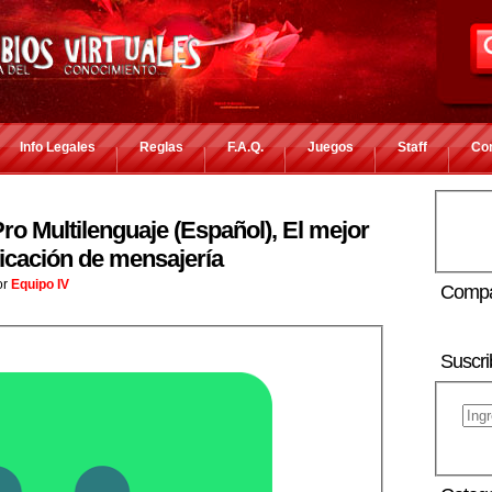
Info Legales
Reglas
F.A.Q.
Juegos
Staff
Co
o Multilenguaje (Español), El mejor
licación de mensajería
or
Equipo IV
Compa
Suscri