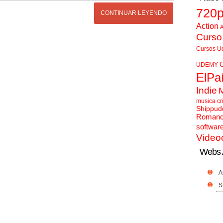
720
CONTINUAR LEYENDO
Action
A
Curso
Cursos U
UDEMY
ElPa
Indie
musica cr
Shippud
Roman
softwar
Video
Webs 
A
S