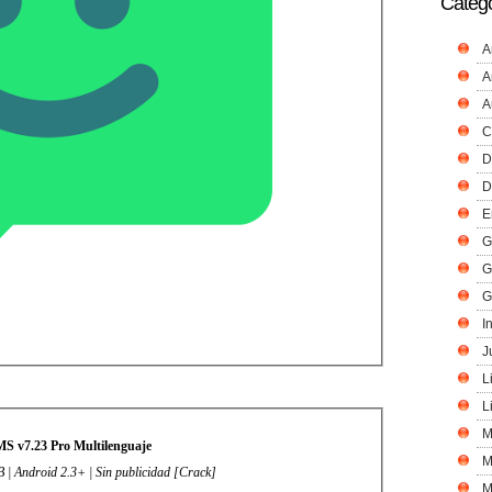
Catego
A
A
A
C
D
D
E
G
G
G
I
J
L
L
M
S v7.23 Pro Multilenguaje
M
 | Android 2.3+ | Sin publicidad [Crack]
M