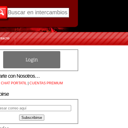
ntacto
rte con Nosotros…
CHAT PORTATIL
|
CUENTAS PREMIUM
birse