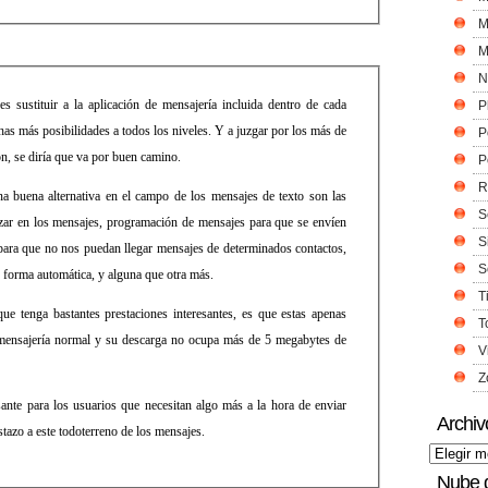
M
M
N
sustituir a la aplicación de mensajería incluida dentro de cada
P
as más posibilidades a todos los niveles. Y a juzgar por los más de
P
ón, se diría que va por buen camino.
P
R
buena alternativa en el campo de los mensajes de texto son las
S
izar en los mensajes, programación de mensajes para que se envíen
S
ara que no nos puedan llegar mensajes de determinados contactos,
S
 forma automática, y alguna que otra más.
T
ue tenga bastantes prestaciones interesantes, es que estas apenas
T
mensajería normal y su descarga no ocupa más de 5 megabytes de
V
Z
nte para los usuarios que necesitan algo más a la hora de enviar
Archiv
stazo a este todoterreno de los mensajes.
Nube 