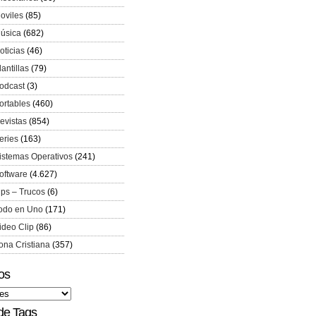
oviles
(85)
úsica
(682)
oticias
(46)
lantillas
(79)
odcast
(3)
ortables
(460)
evistas
(854)
eries
(163)
istemas Operativos
(241)
oftware
(4.627)
ips – Trucos
(6)
odo en Uno
(171)
ideo Clip
(86)
ona Cristiana
(357)
os
de Tags