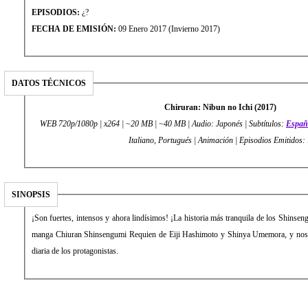
EPISODIOS:
¿?
FECHA DE EMISIÓN:
09 Enero 2017 (Invierno 2017)
DATOS TÉCNICOS
Chiruran: Nibun no Ichi (2017)
WEB 720p/1080p | x264 | ~20 MB | ~40 MB | Audio: Japonés | Subtítulos:
Españ
Italiano, Portugués | Animación | Episodios Emitidos:
SINOPSIS
¡Son fuertes, intensos y ahora lindísimos! ¡La historia más tranquila de los Shinsen
manga Chiuran Shinsengumi Requien de Eiji Hashimoto y Shinya Umemora, y nos c
diaria de los protagonistas.