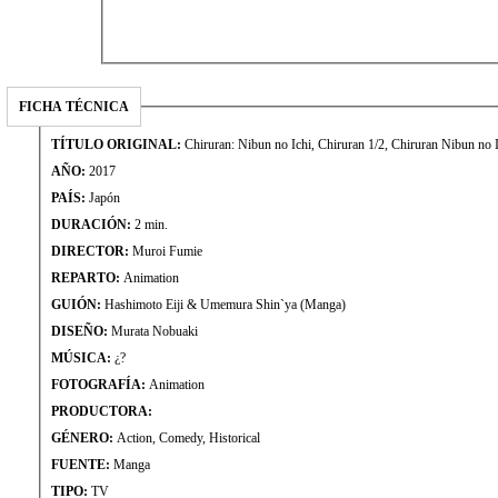
FICHA TÉCNICA
TÍTULO ORIGINAL:
Chiruran: Nibun no Ichi, Chiruran 1/2, Chiruran N
AÑO:
2017
PAÍS:
Japón
DURACIÓN:
2 min.
DIRECTOR:
Muroi Fumie
REPARTO:
Animation
GUIÓN:
Hashimoto Eiji & Umemura Shin`ya (Manga)
DISEÑO:
Murata Nobuaki
MÚSICA:
¿?
FOTOGRAFÍA:
Animation
PRODUCTORA:
GÉNERO:
Action, Comedy, Historical
FUENTE:
Manga
TIPO:
TV