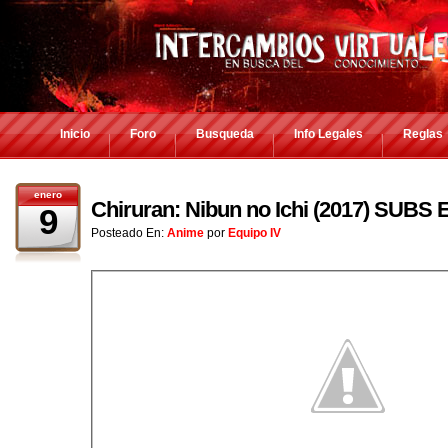
Inicio
Foro
Busqueda
Info Legales
Reglas
enero
Chiruran: Nibun no Ichi (2017) SUB
9
Posteado En:
Anime
por
Equipo IV