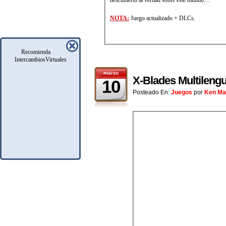
NOTA:
Juego actualizado + DLCs.
Recomienda
IntercambiosVirtuales
marzo
X-Blades Multileng
10
Posteado En:
Juegos
por
Ken Ma