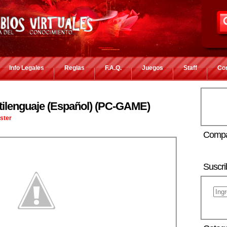
Info Legales
Reglas
F.A.Q.
Juegos
Staff
Co
ilenguaje (Español) (PC-GAME)
ster
Compa
Suscri