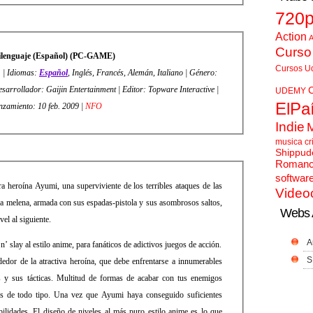
720
Action
A
Curso
ilenguaje (Español) (PC-GAME)
Cursos U
. | Idiomas:
Español
, Inglés, Francés, Alemán, Italiano | Género:
jin Entertainment | Editor: Topware Interactive |
UDEMY
ElPa
nzamiento: 10 feb. 2009 |
NFO
Indie
musica cr
Shippud
Roman
softwar
a heroína Ayumi, una superviviente de los terribles ataques de las
Video
ga melena, armada con sus espadas-pistola y sus asombrosos saltos,
Webs 
vel al siguiente.
A
’ slay al estilo anime, para fanáticos de adictivos juegos de acción.
S
edor de la atractiva heroína, que debe enfrentarse a innumerables
 y sus tácticas. Multitud de formas de acabar con tus enemigos
cos de todo tipo. Una vez que Ayumi haya conseguido suficientes
bilidades. El diseño de niveles al más puro estilo anime es lo que