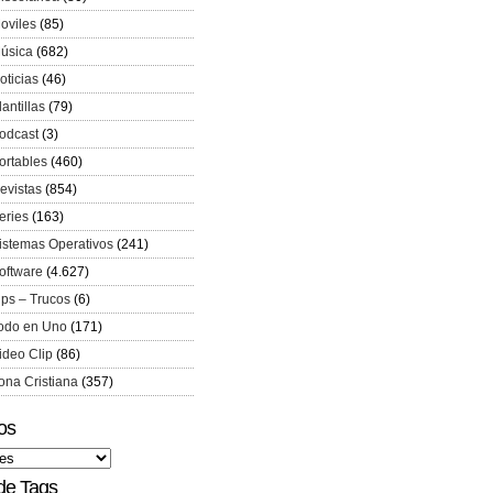
oviles
(85)
úsica
(682)
oticias
(46)
lantillas
(79)
odcast
(3)
ortables
(460)
evistas
(854)
eries
(163)
istemas Operativos
(241)
oftware
(4.627)
ips – Trucos
(6)
odo en Uno
(171)
ideo Clip
(86)
ona Cristiana
(357)
os
de Tags