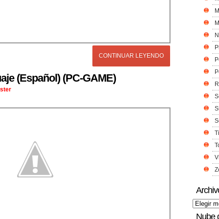
M
M
N
P
CONTINUAR LEYENDO
P
P
uaje (Español) (PC-GAME)
R
ster
S
S
S
T
T
V
Z
Archiv
Nube 