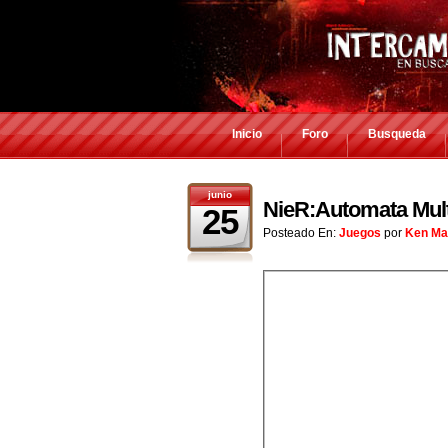
Inicio
Foro
Busqueda
junio
NieR:Automata Mult
25
Posteado En:
Juegos
por
Ken Ma