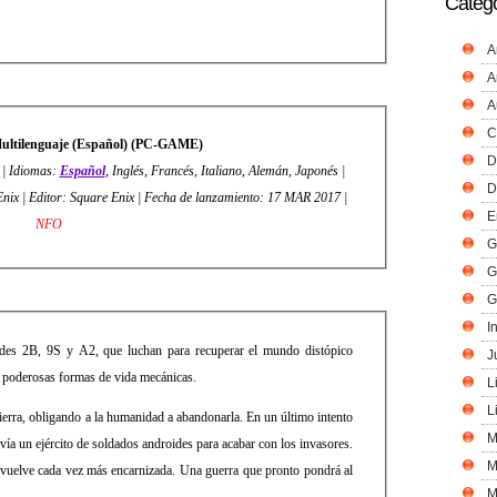
Catego
A
A
A
C
ltilenguaje (Español) (PC-GAME)
D
 | Idiomas:
Español
, Inglés, Francés, Italiano, Alemán, Japonés |
D
Género: Acción, Rol | Desarrollador: Square Enix | Editor: Square Enix | Fecha de lanzamiento: 17 MAR 2017 |
E
NFO
G
G
G
I
oides 2B, 9S y A2, que luchan para recuperar el mundo distópico
J
s poderosas formas de vida mecánicas.
L
L
erra, obligando a la humanidad a abandonarla. En un último intento
M
nvía un ejército de soldados androides para acabar con los invasores.
M
 vuelve cada vez más encarnizada. Una guerra que pronto pondrá al
M