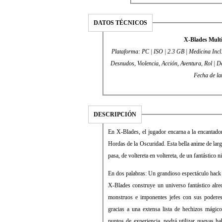
DATOS TÉCNICOS
X-Blades Mult
Plataforma: PC | ISO | 2.3 GB | Medicina Incl
Desnudos, Violencia, Acción, Aventura, Rol | Desarrollador: Gai
Fecha de la
DESCRIPCIÓN
En X-Blades, el jugador encarna a la encantador
Hordas de la Oscuridad. Esta bella anime de lar
pasa, de voltereta en voltereta, de un fantástico ni
En dos palabras: Un grandioso espectáculo hack n
X-Blades construye un universo fantástico alred
monstruos e imponentes jefes con sus poderes
gracias a una extensa lista de hechizos mági
puntos de experiencia, podrá utilizar nuevas ha