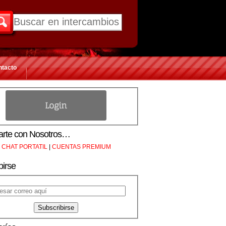
ntacto
rte con Nosotros…
CHAT PORTATIL
|
CUENTAS PREMIUM
birse