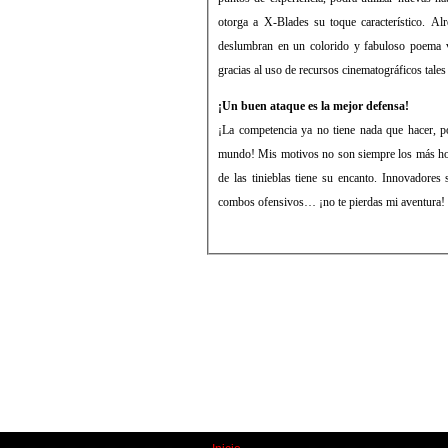
otorga a X-Blades su toque característico. Al
deslumbran en un colorido y fabuloso poema v
gracias al uso de recursos cinematográficos tales
¡Un buen ataque es la mejor defensa!
¡La competencia ya no tiene nada que hacer, 
mundo! Mis motivos no son siempre los más hono
de las tinieblas tiene su encanto. Innovadores 
combos ofensivos… ¡no te pierdas mi aventura!