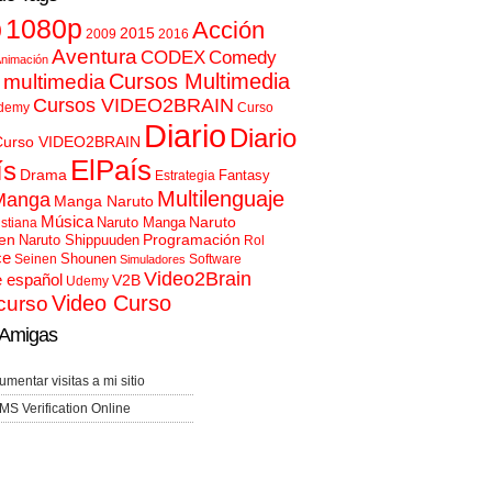
p
1080p
Acción
2015
2009
2016
Aventura
CODEX
Comedy
nimación
Cursos Multimedia
 multimedia
Cursos VIDEO2BRAIN
demy
Curso
Diario
Diario
Curso VIDEO2BRAIN
ElPaís
ís
Drama
Fantasy
Estrategia
Multilenguaje
Manga
Manga Naruto
Música
Naruto
Naruto Manga
istiana
en
Programación
Naruto Shippuuden
Rol
ce
Shounen
Seinen
Software
Simuladores
Video2Brain
e español
V2B
Udemy
Video Curso
curso
Amigas
umentar visitas a mi sitio
MS Verification Online