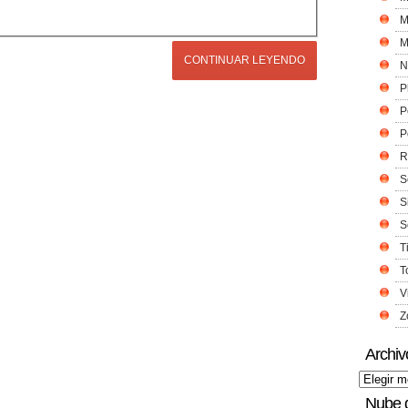
M
M
CONTINUAR LEYENDO
N
P
P
P
R
S
S
S
T
T
V
Z
Archiv
Nube 