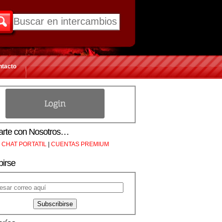
ntacto
rte con Nosotros…
CHAT PORTATIL
|
CUENTAS PREMIUM
birse