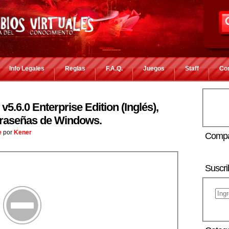
Info Legales
Reglas
F.A.Q.
Juegos
Staff
Co
.6.0 Enterprise Edition (Inglés),
ntraseñas de Windows.
e
por
Kener
Compa
Suscri