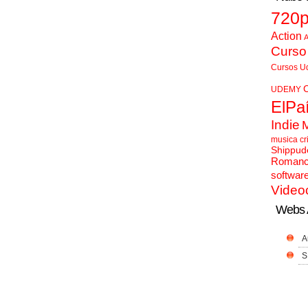
720
Action
A
Curso
Cursos U
UDEMY
ElPa
Indie
musica cr
Shippud
Roman
softwar
Video
Webs 
A
S