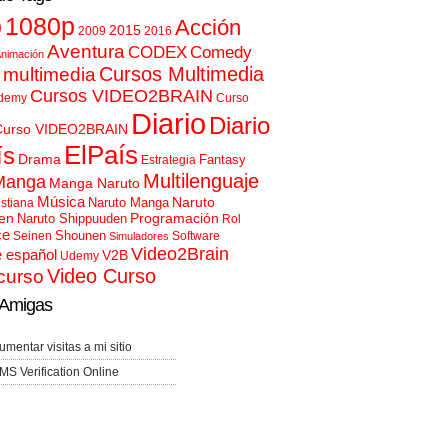
p
1080p
Acción
2015
2009
2016
Aventura
CODEX
Comedy
nimación
Cursos Multimedia
 multimedia
Cursos VIDEO2BRAIN
demy
Curso
Diario
Diario
Curso VIDEO2BRAIN
ElPaís
ís
Drama
Fantasy
Estrategia
Multilenguaje
Manga
Manga Naruto
Música
Naruto
Naruto Manga
istiana
en
Programación
Naruto Shippuuden
Rol
ce
Shounen
Seinen
Software
Simuladores
Video2Brain
e español
V2B
Udemy
Video Curso
curso
Amigas
umentar visitas a mi sitio
MS Verification Online