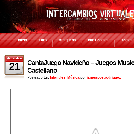
Inicio
Foro
Busqueda
Info Legales
Reglas
diciembre
CantaJuego Navideño – Juegos Music
21
Castellano
Posteado En:
Infantiles
,
Música
por
jamespoetrodriguez