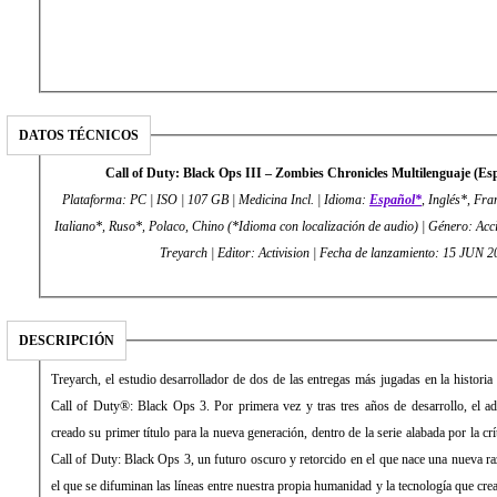
DATOS TÉCNICOS
Call of Duty: Black Ops III – Zombies Chronicles Multilenguaje (
Plataforma: PC | ISO | 107 GB | Medicina Incl. | Idioma:
Español*
, Inglés*, Fr
Italiano*, Ruso*, Polaco, Chino (*Idioma con localización de audio) | Género: Acc
Treyarch | Editor: Activision | Fecha de lanzamiento: 15 J
DESCRIPCIÓN
Treyarch, el estudio desarrollador de dos de las entregas más jugadas en la histori
Call of Duty®: Black Ops 3. Por primera vez y tras tres años de desarrollo, el 
creado su primer título para la nueva generación, dentro de la serie alabada por la c
Call of Duty: Black Ops 3, un futuro oscuro y retorcido en el que nace una nueva r
el que se difuminan las líneas entre nuestra propia humanidad y la tecnología que cre