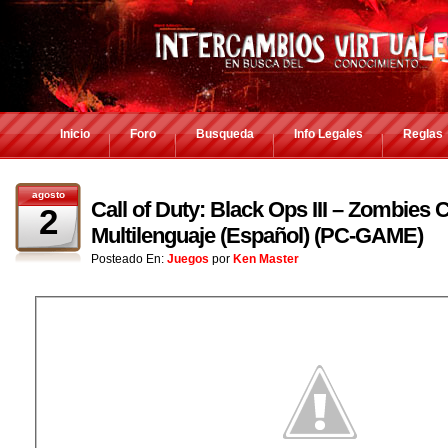
Inicio
Foro
Busqueda
Info Legales
Reglas
agosto
Call of Duty: Black Ops III – Zombies 
2
Multilenguaje (Español) (PC-GAME)
Posteado En:
Juegos
por
Ken Master