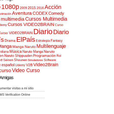
p
1080p
Acción
2015
2009
2016
Aventura
CODEX
Comedy
nimación
Cursos Multimedia
 multimedia
Cursos VIDEO2BRAIN
demy
Curso
Diario
Diario
Curso VIDEO2BRAIN
ElPaís
ís
Drama
Fantasy
Estrategia
Multilenguaje
Manga
Manga Naruto
Música
Naruto
Naruto Manga
istiana
en
Programación
Naruto Shippuuden
Rol
ce
Shounen
Seinen
Software
Simuladores
Video2Brain
e español
V2B
Udemy
Video Curso
curso
Amigas
umentar visitas a mi sitio
MS Verification Online