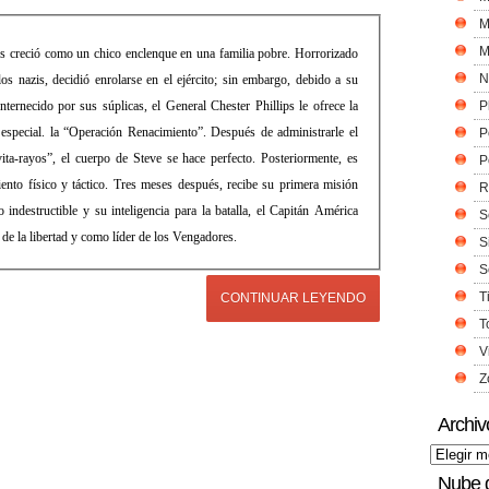
M
M
s creció como un chico enclenque en una familia pobre. Horrorizado
N
os nazis, decidió enrolarse en el ejército; sin embargo, debido a su
nternecido por sus súplicas, el General Chester Phillips le ofrece la
P
especial. la “Operación Renacimiento”. Después de administrarle el
P
a-rayos”, el cuerpo de Steve se hace perfecto. Posteriormente, es
P
nto físico y táctico. Tres meses después, recibe su primera misión
R
destructible y su inteligencia para la batalla, el Capitán América
S
 de la libertad y como líder de los Vengadores.
S
S
T
CONTINUAR LEYENDO
T
V
Z
Archiv
Nube 