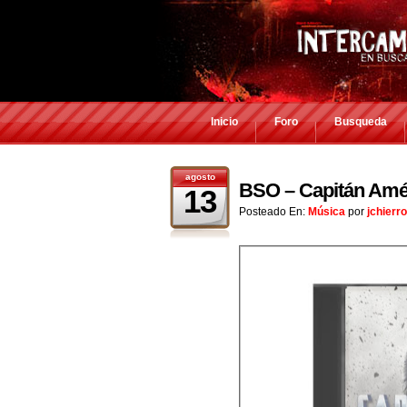
Inicio
Foro
Busqueda
agosto
BSO – Capitán Amér
13
Posteado En:
Música
por
jchierro