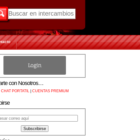
ntacto
rte con Nosotros…
CHAT PORTATIL
|
CUENTAS PREMIUM
birse