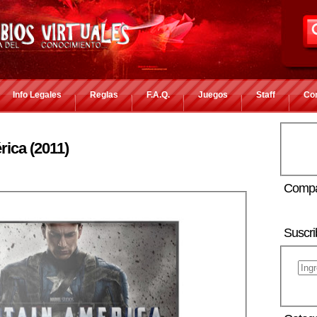
Info Legales
Reglas
F.A.Q.
Juegos
Staff
Co
ica (2011)
Compa
Suscri