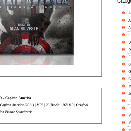
Catego
A
A
A
C
D
D
E
G
G
G
I
J
 – Capitán América
L
 – Capitán América (2011) | MP3 | 26 Tracks | 168 MB | Original
L
ion Picture Soundtrack
M
M
M