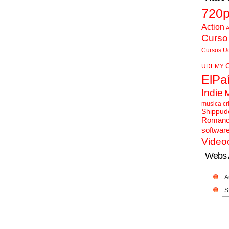
720
Action
A
Curso
Cursos U
UDEMY
ElPa
Indie
musica cr
Shippud
Roman
softwar
Video
Webs 
A
S