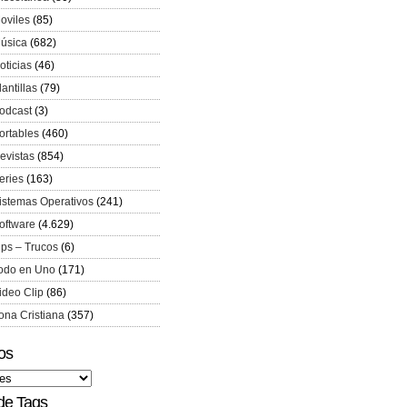
oviles
(85)
úsica
(682)
oticias
(46)
lantillas
(79)
odcast
(3)
ortables
(460)
evistas
(854)
eries
(163)
istemas Operativos
(241)
oftware
(4.629)
ips – Trucos
(6)
odo en Uno
(171)
ideo Clip
(86)
ona Cristiana
(357)
os
de Tags