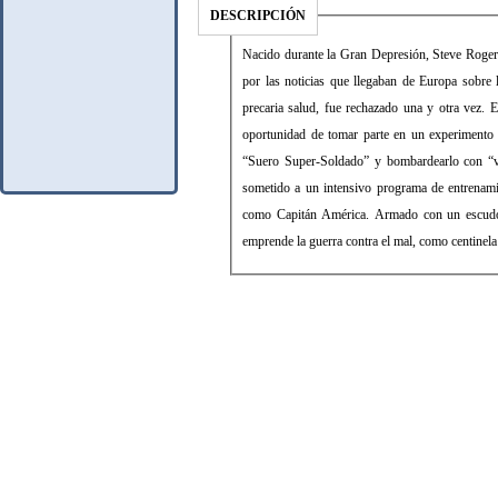
DESCRIPCIÓN
Nacido durante la Gran Depresión, Steve Roger
por las noticias que llegaban de Europa sobre l
precaria salud, fue rechazado una y otra vez. E
oportunidad de tomar parte en un experimento 
“Suero Super-Soldado” y bombardearlo con “vit
sometido a un intensivo programa de entrenamie
como Capitán América. Armado con un escudo in
emprende la guerra contra el mal, como centinela