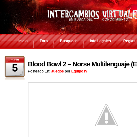
Inicio
Foro
Busqueda
Info Legales
Reglas
mayo
Blood Bowl 2 – Norse Multilenguaje 
5
Posteado En:
Juegos
por
Equipo IV