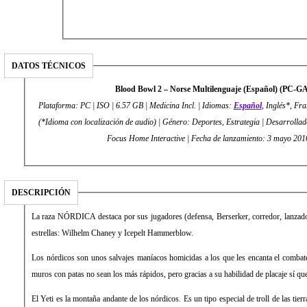
DATOS TÉCNICOS
Blood Bowl 2 – Norse Multilenguaje (Español) (PC-
Plataforma: PC | ISO | 6.57 GB | Medicina Incl. | Idiomas:
Español
, Inglés*, Fr
(*Idioma con localización de audio) | Género: Deportes, Estrategia | Desarrollador: Cya
Focus Home Interactive | Fecha de lanzamiento: 3 mayo 201
DESCRIPCIÓN
La raza NÓRDICA destaca por sus jugadores (defensa, Berserker, corredor, lanzado
estrellas: Wilhelm Chaney y Icepelt Hammerblow.
Los nórdicos son unos salvajes maníacos homicidas a los que les encanta el combate
muros con patas no sean los más rápidos, pero gracias a su habilidad de placaje sí qu
El Yeti es la montaña andante de los nórdicos. Es un tipo especial de troll de las tier