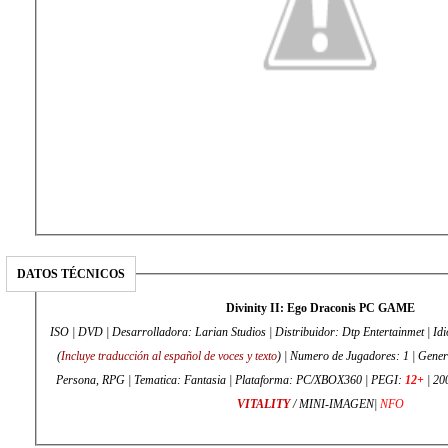
DATOS TÉCNICOS
Divinity II: Ego Draconis PC GAME
ISO | DVD | Desarrolladora: Larian Studios | Distribuidor: Dtp Entertainmet | Idi
(
Incluye traducción al español de voces y texto
) | Numero de Jugadores: 1 | Gener
Persona, RPG | Tematica: Fantasia | Plataforma: PC/XBOX360 | PEGI:
12+
| 20
VITALITY
/ MINI-IMAGEN|
NFO