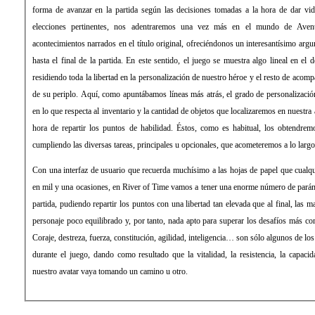
forma de avanzar en la partida según las decisiones tomadas a la hora de dar vid
elecciones pertinentes, nos adentraremos una vez más en el mundo de Avent
acontecimientos narrados en el título original, ofreciéndonos un interesantísimo ar
hasta el final de la partida. En este sentido, el juego se muestra algo lineal en el 
residiendo toda la libertad en la personalización de nuestro héroe y el resto de acomp
de su periplo. Aquí, como apuntábamos líneas más atrás, el grado de personalización
en lo que respecta al inventario y la cantidad de objetos que localizaremos en nuestra 
hora de repartir los puntos de habilidad. Éstos, como es habitual, los obtendre
cumpliendo las diversas tareas, principales u opcionales, que acometeremos a lo largo
Con una interfaz de usuario que recuerda muchísimo a las hojas de papel que cualqui
en mil y una ocasiones, en River of Time vamos a tener una enorme número de paráme
partida, pudiendo repartir los puntos con una libertad tan elevada que al final, las 
personaje poco equilibrado y, por tanto, nada apto para superar los desafíos más co
Coraje, destreza, fuerza, constitución, agilidad, inteligencia… son sólo algunos de 
durante el juego, dando como resultado que la vitalidad, la resistencia, la capacid
nuestro avatar vaya tomando un camino u otro.