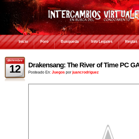
Inicio
Foro
Busqueda
Info Legales
Reglas
diciembre
Drakensang: The River of Time PC GA
12
Posteado En:
Juegos
por
juancrodriguez