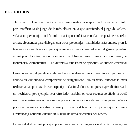
DESCRIPCIÓN
The River of Times se mantiene muy continuista con respecto a lo visto en el títul
por una fórmula de juego de lo más clásica en la que, siguiendo el juego de tablero
vida a un personaje modificando una importantísima cantidad de parámetros referi
armas, elocuencia para dialogar con otros personajes, habilidades artesanales, y un lar
también incluye la opción para que usuarios menos avezados en el género puedan s
arquetipos distintos, a un personaje predefinido como puede ser un mago, un
mercenario, elementalista… En definitiva, una ristra de opciones tan increíblemente al
Como novedad, dependiendo de la elección realizada, nuestra aventura empezará de u
ahonda en ese elevado componente de rejugabilidad. No en vano, empezar la aven
realizar tareas propias de este arquetipo, relacionándonos con personajes distintos a
un hechicero, por ejemplo. Por otro lado, también en esta secuela se añade la opció
sexo de nuestro avatar, lo que no pone solución a uno de los principales defectos 
personalización de nuestro personaje a nivel estético. Y es que aunque se han
Drakensang continúa estando muy lejos de otros referentes del género.
La variedad de arquetipos que podremos crear en el juego es realmente elevada, mo