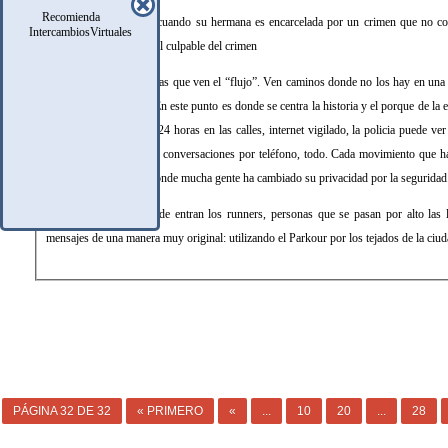
Recomienda
Los problemas surgen cuando su hermana es encarcelada por un crimen que no com
IntercambiosVirtuales
descubrir quien es el real culpable del crimen
Los runners son personas que ven el “flujo”. Ven caminos donde no los hay en una 
hasta el último rincón. En este punto es donde se centra la historia y el porque de la 
que tienen cámaras las 24 horas en las calles, internet vigilado, la policia puede ve
correo normal, nuestras conversaciones por teléfono, todo. Cada movimiento que ha
Una ciudad dictadura donde mucha gente ha cambiado su privacidad por la seguridad
Pues bien, es aquí donde entran los runners, personas que se pasan por alto las l
mensajes de una manera muy original: utilizando el Parkour por los tejados de la ciud
PÁGINA 32 DE 32
« PRIMERO
«
...
10
20
...
28