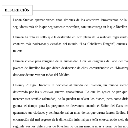
DESCRIPCIÓN
Larian Studios aparece varios años después de los anteriores lanzamientos de la 
seguidores más de lo que seguramente esperaban, con una entrega en la que Rivellon
Damien ha roto su sello que le desterraba en otro plano de la realidad, regresando
criaturas más poderosas y extrañas del mundo: “Los Caballeros Dragón”, quienes 
muerte.
Damien vuelve para vengarse de la humanidad. Con los dragones del lado del mal
jóvenes de Rivellon los que deben deshacerse de ellos, convirtiéndose en “Matadra
deshazte de una vez por todas del Maldito.
Divinity 2: Ego Draconis te devuelve al mundo de Rivellon, un mundo eterno
destrozado por las sucesivas guerras apocalípticas. Lo que las gentes de paz que h
merecer esta terrible calamidad, no lo pueden ni relatar los dioses, pero como dirí
guerra, el tiempo para las preguntas se desvanece cuando el Señor del Caos está
quemando tus ciudades y sembrando sal en unas tierras que otrora fueron fértiles. 
encarnación del mal regreso de la dimensión infernal para teñir el oscurecido cielo d
segunda vez los defensores de Rivellon no darían marcha atrás a pesar de las atro