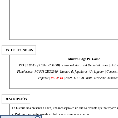
DATOS TÉCNICOS
Mirro’s Edge PC Game
ISO | 2 DVDs (3.82GB/2.31GB) | Desarroladora: EA Digital Illusions | Distribuidora: Electronic Arts |
Plataformas: PC PS3 XBOX360 | Numero de jugadores: Un jugador | Genero: A
Español |
PEGI
:
16
| 2009 | 6.13GB | RAR | Medicina Incluida
DESCRIPCIÓN
La historia nos presenta a Faith, una mensajera en un futuro distante que no reparte 
el Parkour, desplazándose de un lado a otro usando su cuerpo.