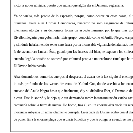
victoria no les aliviaba, puesto que sabían que algún día el Demonio regresaría.
Ya de vuelta, más pronto de lo esperado, porque, como ocurre en estos casos, el m
humanos, leales a las Hordas Demoníacas, buscaron no sólo asegurarse del retor
intentaron otorgar a su demoníaca forma un aspecto humano, por lo que más que v
Rivellon llegaría para gobernarla. Este grupo, conocido como el Anillo Negro, era pa
y sin duda habrían tenido éxito sino fuera por la incansable vigilancia del afamado h
fe del aventurero Lucian. Éste, guiado por las fuerzas del bien, se expuso a los sini
cuando llegó la ocasión se sometió por voluntad propia a un tenebroso ritual que le i
El Divino había nacido.
Abandonando los sombríos cuerpos al despertar, el avatar de la luz siguió al enemigo
lo más profundo de los vastos desiertos de Yuthul Gor, donde acechó a los ene
anciano del Anillo Negro hasta que finalmente, él y su diabólico líder, el Demonio de
a cara. Este le sonrió y le dejo que era demasiado tarde: la transmutación estaba ca
caminaría sobre la tierra de nuevo. De hecho, tras él, en un enorme altar yacía un rec
inocencia subyacía un alma totalmente corrupta. La espada de Divine acabó con el dem
de poner fin a la enorme plaga que asolaría Rivellon y que le obligaría a rendirse, no