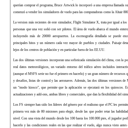
querían comprar el programa, Bruce Artwick lo incorporó a una empresa llamada
comenzó a vender los simuladores de vuelo para las computadoras como la Altair 8
La version más recientes de este simulador, Flight Simulator X, trata por igual a los p
personas que una vez soñó con ser pilotos. El área de vuelo abarca el mundo entero, 
incluyendo más de 20000 aeropuertos. La escenografía detallada se puede enco
principales hitos y un número cada vez mayor de pueblos y ciudades. Paisaje det
lejos de los centros de población y en particular fuera de los EE.UU.
Las dos últimas versiones incorporan una sofisticada simulación del clima, con la p
real datos meteorológicos, un variado entorno del tráfico aéreo incluidos interact
(aunque el MSFS serie no fue el primero en hacerlo) y un gran número de recursos qu
y desafíos, listas de control y las aeronaves. Además, las dos últimas versiones de 
un “modo kiosco”, que permite que la aplicación se ejecutará en los quioscos. Es
actualizaciones y add-ons, ambas libres y comerciales, que dan la flexibilidad del sim
Los FS siempre han sido los líderes del género por el realismo que el PC les permit
primera vez más de 80 misiones para elegir, desde las que poder retar las habilida
nivel. Con una vista del mundo desde los 100 hasta los 100.000 pies, el jugador pod
hacerlo y las condiciones reales en las que realizar el vuelo, algo nunca visto ante