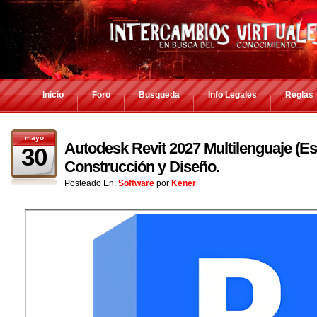
Inicio
Foro
Busqueda
Info Legales
Reglas
mayo
Autodesk Revit 2027 Multilenguaje (Es
30
Construcción y Diseño.
Posteado En:
Software
por
Kener