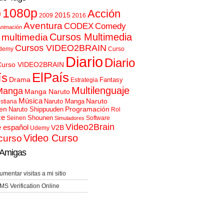
p
1080p
Acción
2015
2009
2016
Aventura
CODEX
Comedy
nimación
Cursos Multimedia
 multimedia
Cursos VIDEO2BRAIN
demy
Curso
Diario
Diario
Curso VIDEO2BRAIN
ElPaís
ís
Drama
Fantasy
Estrategia
Multilenguaje
Manga
Manga Naruto
Música
Naruto
Naruto Manga
istiana
en
Programación
Naruto Shippuuden
Rol
ce
Shounen
Seinen
Software
Simuladores
Video2Brain
e español
V2B
Udemy
Video Curso
curso
Amigas
umentar visitas a mi sitio
MS Verification Online