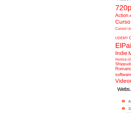
720
Action
A
Curso
Cursos U
UDEMY
ElPa
Indie
musica cr
Shippud
Roman
softwar
Video
Webs 
A
S