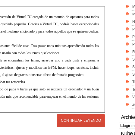
M
M
versión de Virtual DJ cargada de un montón de opciones para todos
N
a quedado pequeño. Gracias a Virtual DJ, podrás hacer excepcionales
P
ra el mediano aficionado y para todos aquellos que se quieren dedicar
P
P
bastante fácil de usar. Tras pasar unos minutos aprendiendo todas las
R
 usarlo con todos los temas q selecciones.
S
de se encuentran los temas, arrastrar uno a cada pista y empezar a
S
cterísticas, ajustar y modificar las BPM, hacer loops, scratchs, incluir
S
 el ajuste de graves o insertar efecto de frenado progresivo.
abar tus remezclas.
T
ipo de pubs y bares ya que solo se requiere un ordenador y un buen
T
opción más que recomendable para empezar en el mundo de las sesiones
V
Z
Archiv
CONTINUAR LEYENDO
Nube 