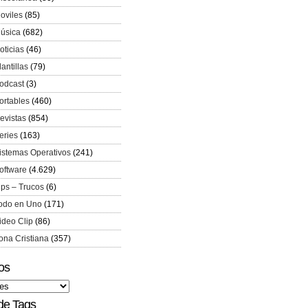
oviles
(85)
úsica
(682)
oticias
(46)
lantillas
(79)
odcast
(3)
ortables
(460)
evistas
(854)
eries
(163)
istemas Operativos
(241)
oftware
(4.629)
ips – Trucos
(6)
odo en Uno
(171)
ideo Clip
(86)
ona Cristiana
(357)
os
de Tags