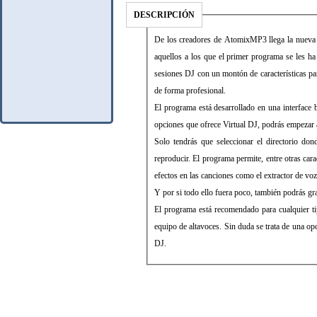
DESCRIPCIÓN
De los creadores de AtomixMP3 llega la nueva 
aquellos a los que el primer programa se les h
sesiones DJ con un montón de características pa
de forma profesional.
El programa está desarrollado en una interface 
opciones que ofrece Virtual DJ, podrás empezar a
Solo tendrás que seleccionar el directorio don
reproducir. El programa permite, entre otras cara
efectos en las canciones como el extractor de voz,
Y por si todo ello fuera poco, también podrás gr
El programa está recomendado para cualquier t
equipo de altavoces. Sin duda se trata de una 
DJ.