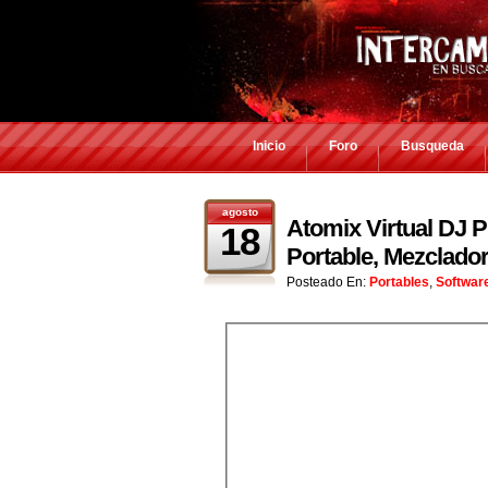
Inicio
Foro
Busqueda
agosto
Atomix Virtual DJ P
18
Portable, Mezclador
Posteado En:
Portables
,
Softwar