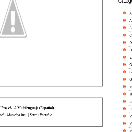
Catego
A
A
A
C
D
D
E
G
G
G
I
J
L
 Pro v6.1.2 Multilenguaje (Español)
L
cl. | Medicina Incl.
| Setup+Portable
M
M
M