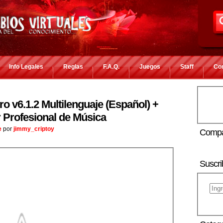
Info Legales
Reglas
F.A.Q.
Juegos
Staff
Co
ro v6.1.2 Multilenguaje (Español) +
 Profesional de Música
e
por
jimmy_criptoy
Compa
Suscri