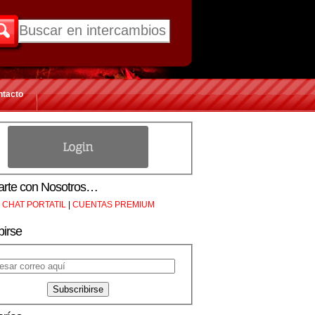
ntacto
rte con Nosotros…
CHAT PORTATIL
|
CUENTAS PREMIUM
birse