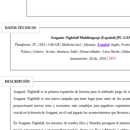
DATOS TÉCNICOS
Aragami: Nightfall Multilenguaje (Español) (PC-G
Plataforma: PC | ISO | 3.46 GB | Medicina Incl. | Idiomas:
Español
, Inglés, Franc
Polaco | Género: Acción, Aventura, Indie | Desarrollador: Lince Works | Editor: Lince Works | Fecha de
lanzamiento: 20 dic. 2016 |
NFO
DESCRIPCIÓN
Aragami: Nightfall es la primera expansión de historia para el celebrado juego de 
Aragami: Nightfall es una nueva campaña que tiene lugar justo antes de los acon
proporcionará nuevos retos y escenarios más complejos para jugadores experiment
crucial en la historia de Aragami, en el cual jugarás los acontecimientos que llevaron
En Aragami: Nightfall, los asesinos de sombra Hyo y Shinobu persiguen al misteri
misión para recuperar a un compañero perdido. Juega con Hyo y Shinobu y utiliza