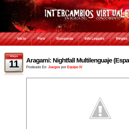
Inicio
Foro
Busqueda
Info Legales
Reglas
mayo
Aragami: Nightfall Multilenguaje (Es
11
Posteado En:
Juegos
por
Equipo IV