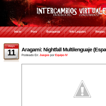
Inicio
Foro
Busqueda
Info Legales
Reglas
mayo
Aragami: Nightfall Multilenguaje (Es
11
Posteado En:
Juegos
por
Equipo IV