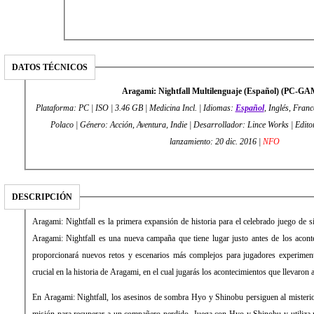
DATOS TÉCNICOS
Aragami: Nightfall Multilenguaje (Español) (PC-G
Plataforma: PC | ISO | 3.46 GB | Medicina Incl. | Idiomas:
Español
, Inglés, Franc
Polaco | Género: Acción, Aventura, Indie | Desarrollador: Lince Works | Editor: Lince Works | Fecha de
lanzamiento: 20 dic. 2016 |
NFO
DESCRIPCIÓN
Aragami: Nightfall es la primera expansión de historia para el celebrado juego de 
Aragami: Nightfall es una nueva campaña que tiene lugar justo antes de los acon
proporcionará nuevos retos y escenarios más complejos para jugadores experiment
crucial en la historia de Aragami, en el cual jugarás los acontecimientos que llevaron
En Aragami: Nightfall, los asesinos de sombra Hyo y Shinobu persiguen al misteri
misión para recuperar a un compañero perdido. Juega con Hyo y Shinobu y utiliza