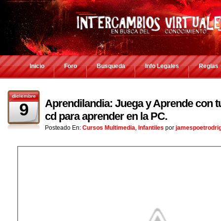
Inicio
Foro
Busqueda
Info Legales
Reglas
diciembre
Aprendilandia: Juega y Aprende con t
9
cd para aprender en la PC.
Posteado En:
Cursos Multimedia
,
Infantiles
por
jamespoetrodri